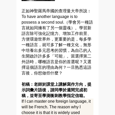
正如神聖羅馬帝國的查理曼大帝所說︰
To have another language is to
possess a second soul.（學會另一種語
言就如同擁有了另一個靈魂）。學習新
語言除可強化記憶力、增加工作前景、
方便環遊世界外，更重要的是，每多學
一種語言，就可多了解一種文化，無形
中培養出多元思考的習慣，為自己的人
生開啟許許多多「可能」。當選擇第二
外語時，哪種語言是你的首選呢？又選
擇這個語言的理由為何？一旦熟悉這語
言後，你想做些什麼？
初稿：老師於課堂上講解寫作方向，提
示詞彙片語後，請同學於週間完成初
稿，並寄至學測衝刺教學指定信箱。
If I can master one foreign language, it
will be French. The reason why I
choose it is that it is widely used