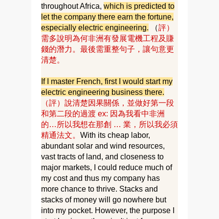
throughout Africa,
which is predicted to
let the company there earn the fortune,
especially electric engineering.
（
評）
需多說明為何非洲有發展電機工程及賺
錢的潛力。最後需重整句子，讓句意更
清楚。
If I master French, first I would start my
electric engineering business there.
（評）說清楚因果關係，並做好第一段
和第二段的過渡 ex: 因為我看中非洲
的…所以我想在那創 … 業，所以我必須
精通法文。
With its cheap labor,
abundant solar and wind resources,
vast tracts of land, and closeness to
major markets, I could reduce much of
my cost and thus my company has
more chance to thrive. Stacks and
stacks of money will go nowhere but
into my pocket. However, the purpose I