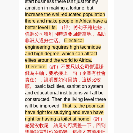
start business there isn't just for my
ambition in making a fortune, but
increase the well-educated population
there and make people in Africa have a
better level life.
（評）
將句子縮短些，
強調公司獲利同時還要回饋當地，協助
非洲人過好生活。
Electrical
engineering requires high technique
and high degree, which can attract
elites around the world to Africa.
Therefore,
（評）不要只以公司營運賺
錢為主軸，要承接上一句（企業有社會
責任）
，說明要如何回饋，這樣比較
順。
basic facilities, sanitation system
and educational institutions will all be
constructed. Then the living level there
will be improved.
That is, the poor can
have right for studying and even have
right for having a toilet at home.
（評）
感覺沒收尾，結尾句可調整一下，回到
學新語言對你的影響，這樣才有前後呼