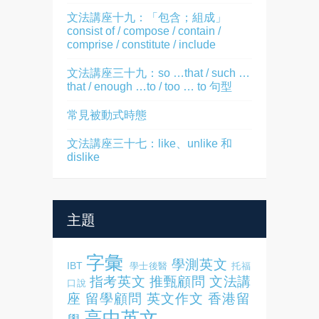
文法講座十九：「包含；組成」
consist of / compose / contain /
comprise / constitute / include
文法講座三十九：so …that / such …
that / enough …to / too … to 句型
常見被動式時態
文法講座三十七：like、unlike 和
dislike
主題
字彙
學測英文
IBT
學士後醫
托福
指考英文
推甄顧問
文法講
口說
座
留學顧問
英文作文
香港留
高中英文