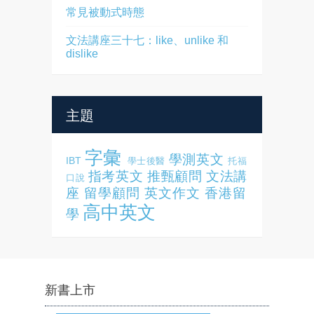
常見被動式時態
文法講座三十七：like、unlike 和
dislike
主題
字彙
學測英文
IBT
學士後醫
托福
指考英文
推甄顧問
文法講
口說
座
留學顧問
英文作文
香港留
高中英文
學
新書上市