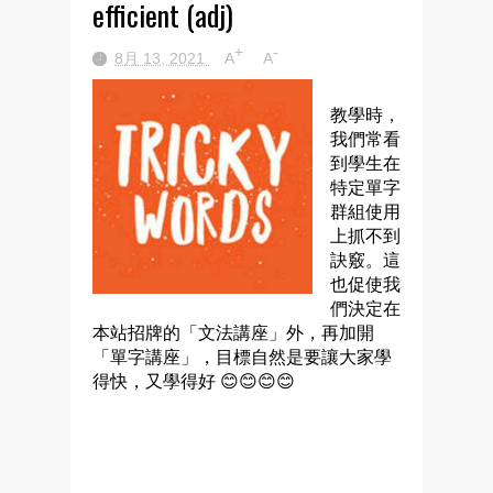
efficient (adj)
+
-
8月 13, 2021
A
A
教學時，
我們常看
到學生在
特定單字
群組使用
上抓不到
訣竅。這
也促使我
們決定在
本站招牌的「文法講座」外，再加開
「單字講座」，目標自然是要讓大家學
得快，又學得好 😊😊😊😊