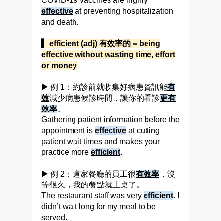
COVID-19 vaccines are highly
effective
at preventing hospitalization
and death.
▍ efficient (adj) 有效率的 = being
effective without wasting time, effort
or money
▶ 例 1：約診前就收集好病患資訊能
有
效
減少病患候診時間，讓你的看診
更有
效率
。
Gathering patient information before the
appointment is
effective
at cutting
patient wait times and makes your
practice more
efficient
.
▶ 例 2：這家餐廳的員工很
有效率
，沒
等很久，我的餐點就上桌了。
The restaurant staff was very
efficient
. I
didn’t wait long for my meal to be
served.