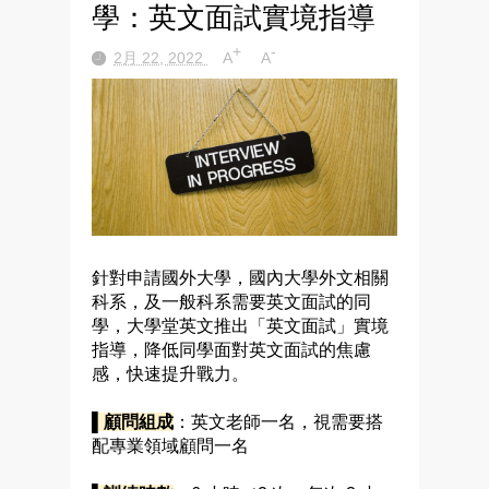
學：英文面試實境指導
+
-
2月 22, 2022
A
A
針對申請國外大學，國內大學外文相關
科系，及一般科系需要英文面試的同
學，大學堂英文推出「英文面試」實境
指導，降低同學面對英文面試的焦慮
感，快速提升戰力。
▌
顧問組成
：英文老師一名，視需要搭
配專業領域顧問一名