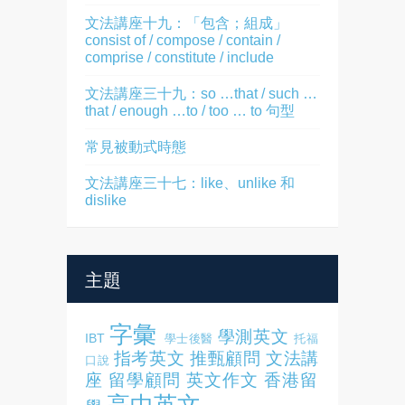
文法講座十九：「包含；組成」
consist of / compose / contain /
comprise / constitute / include
文法講座三十九：so …that / such …
that / enough …to / too … to 句型
常見被動式時態
文法講座三十七：like、unlike 和
dislike
主題
字彙
學測英文
IBT
學士後醫
托福
指考英文
推甄顧問
文法講
口說
座
留學顧問
英文作文
香港留
高中英文