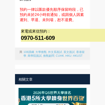
預約一律以匯款優先順序保留時段，已
預約未於24小時前通知，或因個人因素
遲到、早退、未到場，恕不退費。
來電或來信預約：
0970-511-609
108課綱
,
大學推甄
,
外文系面試
,
英文面試
,
香港留
學
,
商學院面試
,
推甄顧問
,
CUHK
,
HKU
,
HKUST
相關文章