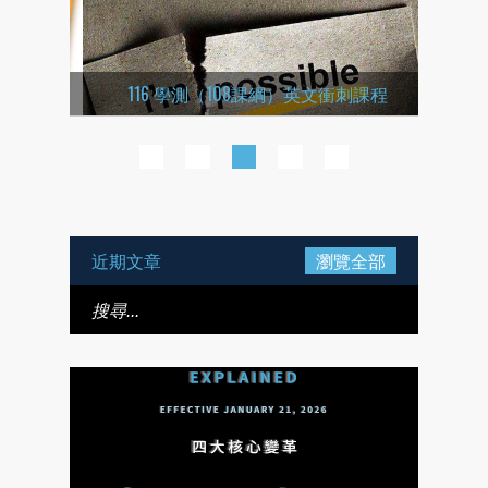
115學
翻譯課程
116 學測（108課綱）英文衝刺課程
1
2
3
4
5
近期文章
瀏覽全部