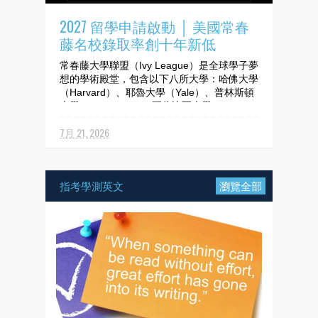
2027 留學申請啟動 │ 美國常春
藤名校錄取率創十年新低
常春藤大學聯盟（Ivy League）是全球學子夢
想的學術殿堂，包含以下八所大學：哈佛大學
（Harvard）、耶魯大學（Yale）、普林斯頓
大學（Princeton）、哥倫比亞大學
（Columbia）、賓州大學（UPenn）、達特
7月 21, 2026
茅斯學院（Dartmouth）、布朗大學（Brow...
指考學測英文
瀏覽全部