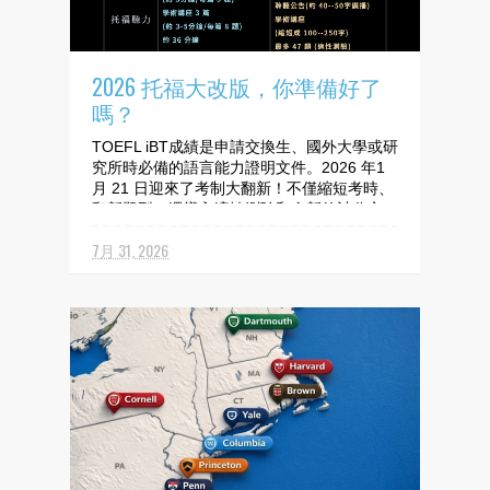
2026 托福大改版，你準備好了
嗎？
TOEFL iBT成績是申請交換生、國外大學或研
究所時必備的語言能力證明文件。2026 年1
月 21 日迎來了考制大翻新！不僅縮短考時、
翻新題型，還導入適性測驗和全新的計分方
式。 想知道詳細的考科改革重點嗎？請看圖
7月 31, 2026
卡精華解析！ －－－ 💡 預告： 下一篇我們
將聚焦202...