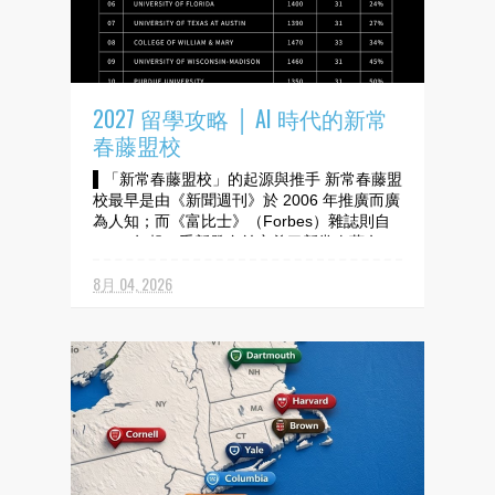
2027 留學攻略 │ AI 時代的新常
春藤盟校
▌「新常春藤盟校」的起源與推手 新常春藤盟
校最早是由《新聞週刊》於 2006 年推廣而廣
為人知；而《富比士》（Forbes）雜誌則自
2024 年起，重新發布並定義了新常春藤名
單。 ▌務實的篩選標準：定義「新興頂尖」
8月 04, 2026
《富比士》聚焦當代專業領域實力與職涯回報
率（ROI），更參酌...