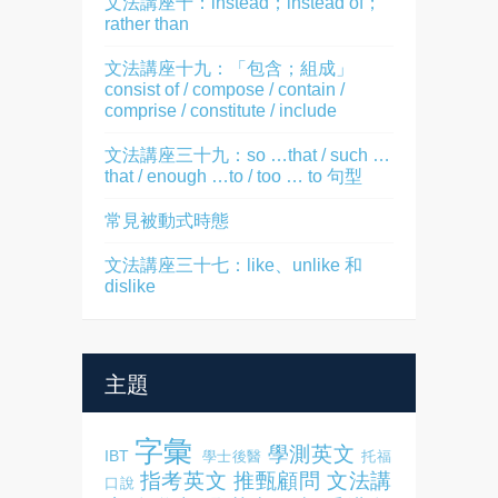
文法講座十：instead；instead of；
rather than
文法講座十九：「包含；組成」
consist of / compose / contain /
comprise / constitute / include
文法講座三十九：so …that / such …
that / enough …to / too … to 句型
常見被動式時態
文法講座三十七：like、unlike 和
dislike
主題
字彙
學測英文
IBT
學士後醫
托福
指考英文
推甄顧問
文法講
口說