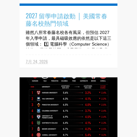
2027 留學申請啟動 │ 美國常春
藤名校熱門領域
雖然八所常春藤名校各有風采，但預估 2027
年入學申請，最具磁吸效應的依然是以下這三
個領域： 1️⃣ 電腦科學（Computer Science）
地位： 藤校最熱門、成長最快，但是錄取率
「最慘烈」的科系，部分名校的 CS 主修錄取
7月 24, 2026
率可能低於總錄取率的一半。 驅動因素：...