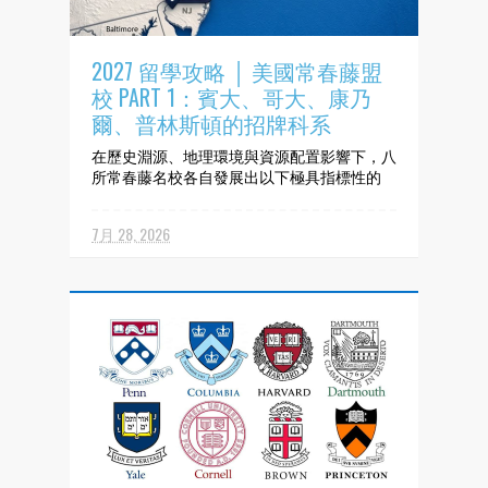
2027 留學攻略 │ 美國常春藤盟
校 PART 1：賓大、哥大、康乃
爾、普林斯頓的招牌科系
在歷史淵源、地理環境與資源配置影響下，八
所常春藤名校各自發展出以下極具指標性的
「王牌學院」與「特色科系」。 ▌賓州大學
（UPenn）： 商業經營實戰力 ➤ 王牌學院：
7月 28, 2026
華頓商學院 (The Wharton School) ➤ 特色科
系： 金融學、管理學、市場行銷 ➤ 分析：...