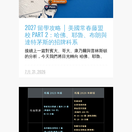
2027 留學攻略 │ 美國常春藤盟
校 PART 2：哈佛、耶魯、布朗與
達特茅斯的招牌科系
接續上一篇對賓大、哥大、康乃爾與普林斯頓
的分析，今天我們將目光轉向 哈佛、耶魯、
布朗與達特茅斯這四所藤校引以為傲的「王牌
學院」與「特色科系」。 ▌哈佛大學
7月 31, 2026
(Harvard)： 公共治理與國家領袖的搖籃 1️⃣
領域一：商業管理與經營決策 ➤ 王牌學院：
哈佛商學院（HBS...