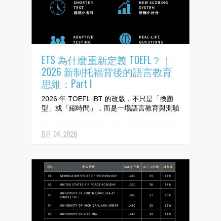
ETS 為什麼重新定義 TOEFL？｜
2026 新制托福背後的語言教育
思維：Part I
2026 年 TOEFL iBT 的改版，不只是「換題
型」或「縮時間」，而是一場語言教育與測驗
哲學的革命。ETS 傳遞了明確的訊號：單一
試卷與線性測驗的測量效率與鑑別力有其侷
8月 04, 2026
限。 結合 AI、大數據的適性評量，有助於突
破傳統測驗模式的限制。 以下四大改變，不
只考生需留意，更值...