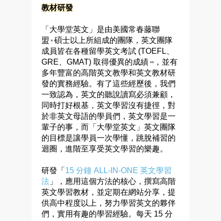
教材研發
「大學堂英文」是由美國
常春藤聯
盟
碩士以上所組成的團隊，英文團隊
*
成員皆在各種留學英文考試 (TOEFL、
GRE、GMAT) 取得優異的成績
，並有
**
多年豐富的高階英文教學和英文教材研
發的實務經驗。有了這些經歷後，我們
一致認為，英文的聽說讀寫必須兼顧，
同時打好根基，英文學習沒有捷徑，對
於非英文母語的學員們，英文學習是一
輩子的事，而「大學堂英文」英文團隊
的目標是讓學員一次學懂，跳脫補習的
迴圈，進階至享受英文學習的樂趣。
研發「
15 分鐘 ALL-IN-ONE 英文學習
法
」，應用這個方法的核心，撰寫高階
英文學習教材，並定期在網站分享，提
供高中程度以上，努力學習英文的夥伴
們，實用有趣的學習經驗。每天 15 分