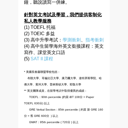
鐘，聽說讀寫一併練。
針對英文考試及學習，我們提供客制化
私人教學服務
(1) TOEFL 托福
(2) TOEIC 多益
(3) 高中升學考試：
學測衝刺
、
指考衝刺
(4) 高中生留學海外英文銜接課程：英文
寫作、課堂英文口語
(5)
SAT II 課程
* 美國長春藤聯盟學校包括：
布朗大學、哥倫比亞大學、康乃爾大學、達特茅斯學院、哈
佛大學、賓州大學、
普林斯頓大學、耶魯大學
** 英文團隊成員，在留學考試中取得優異的成績：
TOEFL：90th percentile (約當 iBT 108分 = Paper
TOEFL 630分) 以上
GRE Verbal Section：85th percentile ( 約當 新 GRE 160
分 = 舊 GRE
600分
) 以上
GMAT：95th percentile ( 720分 ) 以上