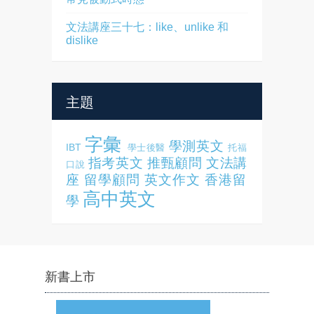
文法講座三十七：like、unlike 和
dislike
主題
字彙
學測英文
IBT
學士後醫
托福
指考英文
推甄顧問
文法講
口說
座
留學顧問
英文作文
香港留
高中英文
學
新書上市