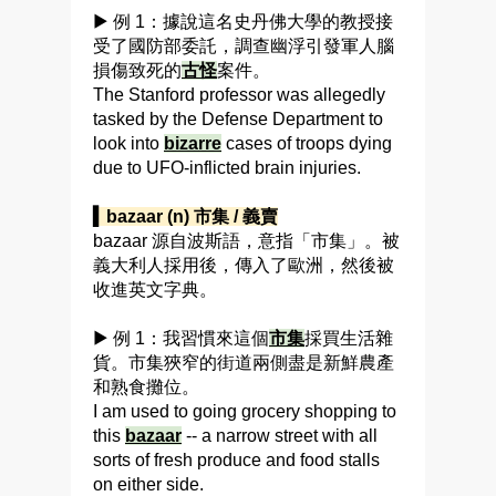
▶ 例 1：據說這名史丹佛大學的教授接
受了國防部委託，調查幽浮引發軍人腦
損傷致死的
古怪
案件。
The Stanford professor was allegedly
tasked by the Defense Department to
look into
bizarre
cases of troops dying
due to UFO-inflicted brain injuries.
▍bazaar (n) 市集 / 義賣
bazaar 源自波斯語，意指「市集」。被
義大利人採用後，傳入了歐洲，然後被
收進英文字典。
▶ 例 1：我習慣來這個
市集
採買生活雜
貨。市集狹窄的街道兩側盡是新鮮農產
和熟食攤位。
I am used to going grocery shopping to
this
bazaar
-- a narrow street with all
sorts of fresh produce and food stalls
on either side.