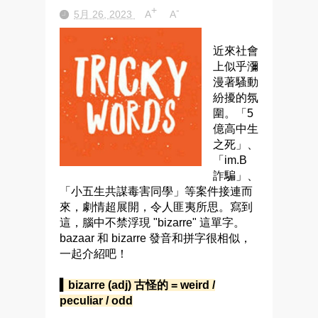
+
-
5月 26, 2023
A
A
近來社會
上似乎瀰
漫著騷動
紛擾的氛
圍。「5
億高中生
之死」、
「im.B
詐騙」、
「小五生共謀毒害同學」等案件接連而
來，劇情超展開，令人匪夷所思。寫到
這，腦中不禁浮現 "bizarre" 這單字。
bazaar 和 bizarre 發音和拼字很相似，
一起介紹吧！
▍bizarre (adj) 古怪的 = weird /
peculiar / odd