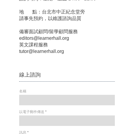
地 點：台北市中正紀念堂旁
請事先預約，以維護諮詢品質
備審面試顧問/留學顧問服務
editors@learnerhall.org
英文課程服務
tutor@learnerhall.org
線上諮詢
名稱
以電子郵件傳送
*
訊息
*