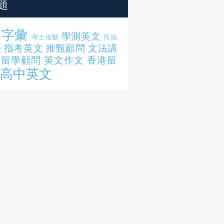
題
字彙
學測英文
學士後醫
托福
指考英文
推甄顧問
文法講
說
留學顧問
英文作文
香港留
高中英文