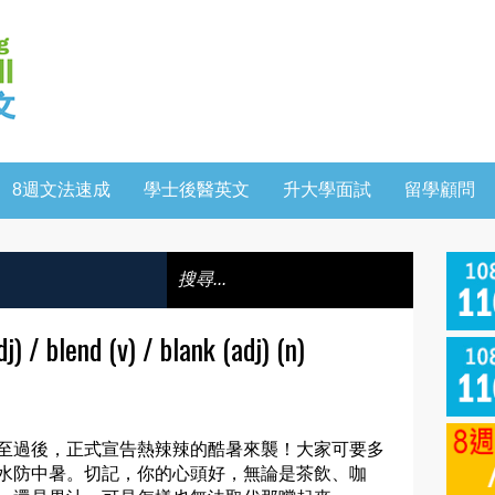
8週文法速成
學士後醫英文
升大學面試
留學顧問
blend (v) / blank (adj) (n)
至過後，正式宣告熱辣辣的酷暑來襲！大家可要多
水防中暑。切記，你的心頭好，無論是茶飲、咖