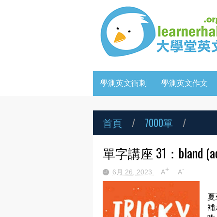
學測英文衝刺
學測英文作文
首頁
/
7000單
/
單字講座 31：bland (adj) / 
+
-
6月 26, 2023
A
A
夏
補