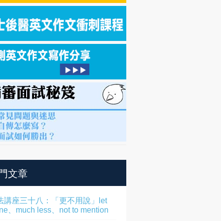
門文章
法講座三十八：「更不用說」let
one、much less、not to mention