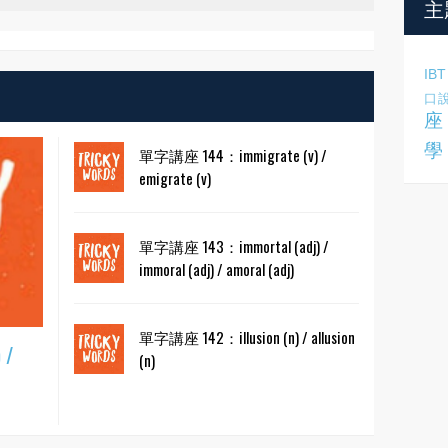
主
IBT
口
座
學
單字講座 144：immigrate (v) /
emigrate (v)
單字講座 143：immortal (adj) /
immoral (adj) / amoral (adj)
單字講座 142：illusion (n) / allusion
 /
(n)