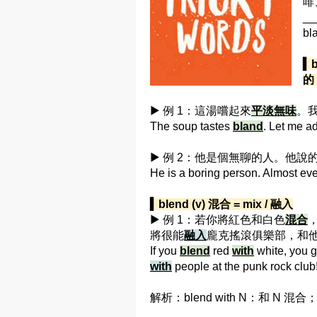
啡
_
bl
▍b
的 
▶ 例 1：這湯嚐起來
平淡無味
。
The soup tastes
bland
. Let me a
▶ 例 2：他是個無聊的人。他說
He is a boring person. Almost ev
▍blend (v) 混合 = mix / 融入
▶ 例 1：若你將紅色和白色
混合
將很能
融入
龐克搖滾俱樂部，和
If you
blend
red
with
white, you ge
with
people at the punk rock club
解析：blend with N：和 N 混合；b