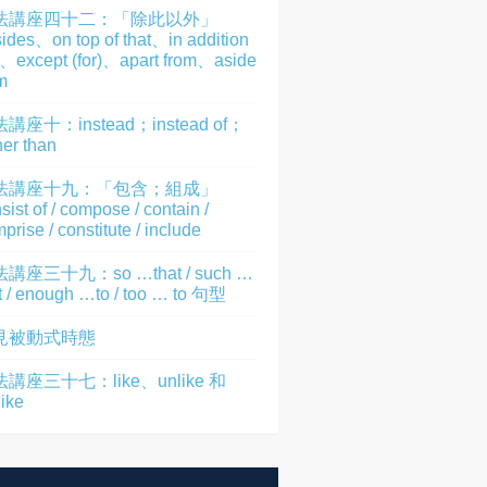
法講座四十二：「除此以外」
ides、on top of that、in addition
)、except (for)、apart from、aside
m
講座十：instead；instead of；
her than
法講座十九：「包含；組成」
sist of / compose / contain /
prise / constitute / include
講座三十九：so …that / such …
t / enough …to / too … to 句型
見被動式時態
講座三十七：like、unlike 和
like