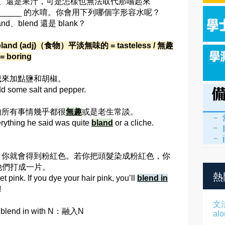
、還是果汁，可是怎樣也無法取代那嚐起來
______ 的水唷。你會用下列哪個字形容水呢？
and、blend 還是 blank？
land (adj)（食物）平淡無味的 = tasteless / 無趣
= boring
我來加點鹽和胡椒。
dd some salt and pepper.
的所有事情幾乎都很
無趣
或是老生常談。
erything he said was quite
bland
or a cliche.
，你就會得到粉紅色。若你把頭髮染成粉紅色，你
他們打成一片。
熱
t pink. If you dye your hair pink, you’ll
blend in
!
文
lend in with N：融入N
al