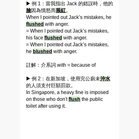
▶ 例 1：當我指出 Jack 的錯誤時，他的
臉
因為憤怒而
脹紅
。
When I pointed out Jack’s mistakes, he
flushed
with anger.
= When I pointed out Jack’s mistakes,
his face
flushed
with anger.
= When I pointed out Jack’s mistakes,
he
blushed
with anger.
註解：介系詞 with = because of
▶ 例 2：在新加坡，使用完公廁未
沖水
的人須支付巨額罰款。
In Singapore, a heavy fine is imposed
on those who don't
flush
the public
toilet after using it.