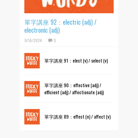
單字講座 92：electric (adj) /
electronic (adj)
9/16/2024
0
單字講座 91：elect (v) / select (v)
單字講座 90：effective (adj) /
efficient (adj) / affectionate (adj)
單字講座 89：effect (n) / affect (v)