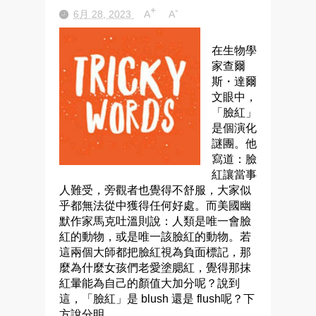
+
-
6月 28, 2023
A
A
在生物學
家查爾
斯・達爾
文眼中，
「臉紅」
是個演化
謎團。他
寫道：臉
紅讓當事
人難受，旁觀者也覺得不舒服，大家似
乎都無法從中獲得任何好處。而美國幽
默作家馬克吐溫則說：人類是唯一會臉
紅的動物，或是唯一該臉紅的動物。若
這兩個大師都把臉紅視為負面標記，那
麼為什麼女孩們老愛塗腮紅，覺得那抹
紅暈能為自己的顏值大加分呢？說到
這，「臉紅」是 blush 還是 flush呢？下
方說分明。