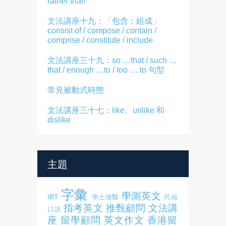
rather than
文法講座十九：「包含；組成」
consist of / compose / contain /
comprise / constitute / include
文法講座三十九：so …that / such …
that / enough …to / too … to 句型
常見被動式時態
文法講座三十七：like、unlike 和
dislike
主題
字彙
學測英文
IBT
學士後醫
托福
指考英文
推甄顧問
文法講
口說
座
留學顧問
英文作文
香港留