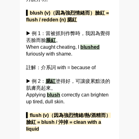
▍blush (v)（因為強烈情緒而）臉紅 =
flush / redden (n) 腮紅
▶ 例 1：當被抓到作弊時，我因為覺得
丟臉而臉
脹紅
。
When caught cheating, I
blushed
furiously with shame.
註解：介系詞 with = because of
▶ 例 2：
腮紅
塗得好，可讓疲累黯淡的
肌膚亮起來。
Applying
blush
correctly can brighten
up tired, dull skin.
▍flush (v)（因為強烈情緒/熱/酒精而）
臉紅 = blush / 沖掉 = clean with a
liquid