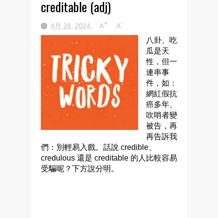
creditable (adj)
+
-
4月 28, 2024
A
A
八卦、吃
瓜是天
性，但一
連串事
件，如：
網紅假抗
癌多年、
吹哨者變
被告，再
再告訴我
們：別輕易入戲。話說 credible、
credulous 還是 creditable 的人比較容易
受騙呢？下方說分明。