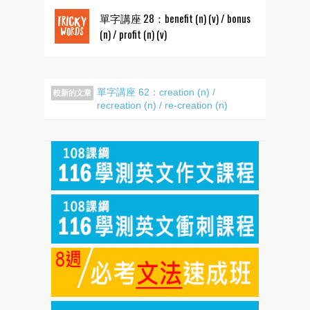
單字講座 28：benefit (n) (v) / bonus
(n) / profit (n) (v)
單字講座 62：creation (n) /
較新的文章
recreation (n) / re-creation (n)