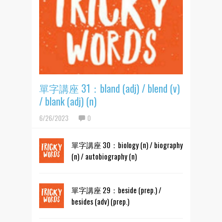
單字講座 31：bland (adj) / blend (v)
/ blank (adj) (n)
6/26/2023
0
單字講座 30：biology (n) / biography
(n) / autobiography (n)
單字講座 29：beside (prep.) /
besides (adv) (prep.)