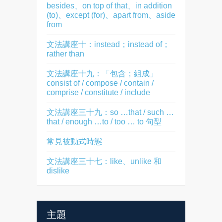
besides、on top of that、in addition
(to)、except (for)、apart from、aside
from
文法講座十：instead；instead of；
rather than
文法講座十九：「包含；組成」
consist of / compose / contain /
comprise / constitute / include
文法講座三十九：so …that / such …
that / enough …to / too … to 句型
常見被動式時態
文法講座三十七：like、unlike 和
dislike
主題