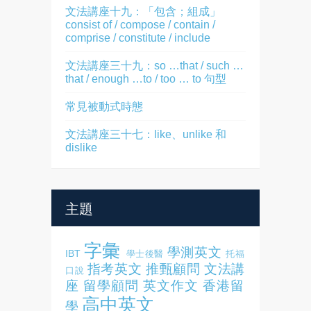
文法講座十九：「包含；組成」
consist of / compose / contain /
comprise / constitute / include
文法講座三十九：so …that / such …
that / enough …to / too … to 句型
常見被動式時態
文法講座三十七：like、unlike 和
dislike
主題
字彙
學測英文
IBT
學士後醫
托福
指考英文
推甄顧問
文法講
口說
座
留學顧問
英文作文
香港留
高中英文
學