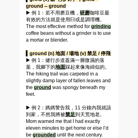
ground -- ground
▶ 例 1：若不用磨豆機，
研磨
咖啡豆最
有效的方法就是使用臼或是調理機。
The most effective method for
grinding
coffee beans without a grinder is to use
a mortar or blender.
▍ground (n) 地面 / 場地 (v) 禁足 / 停飛
▶ 例 1：健行步道蓋滿一層微濕的落
葉，我腳下的
地面
踩起來像海綿似的。
The hiking trail was carpeted in a
slightly damp layer of fallen leaves and
the
ground
was spongy beneath my
feet.
▶ 例 2：媽媽警告我，11 分鐘內我就該
到家，不然我將被
禁足
到天荒地老。
Mom warned me that I had exactly
eleven minutes to get home or else I’d
be
grounded
until the next century.