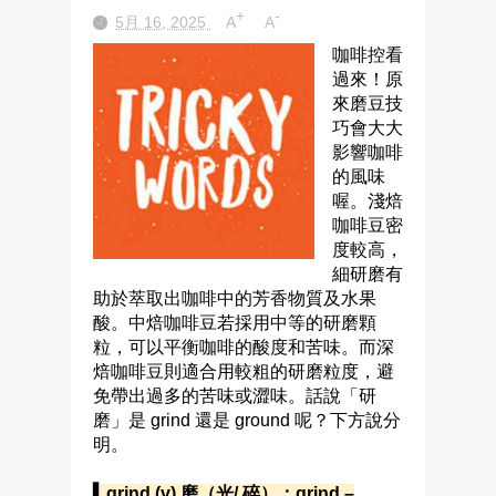
+
-
5月 16, 2025
A
A
咖啡控看
過來！原
來磨豆技
巧會大大
影響咖啡
的風味
喔。淺焙
咖啡豆密
度較高，
細研磨有
助於萃取出咖啡中的芳香物質及水果
酸。中焙咖啡豆若採用中等的研磨顆
粒，可以平衡咖啡的酸度和苦味。而深
焙咖啡豆則適合用較粗的研磨粒度，避
免帶出過多的苦味或澀味。話說「研
磨」是 grind 還是 ground 呢？下方說分
明。
▍grind (v) 磨（光/ 碎）；grind –