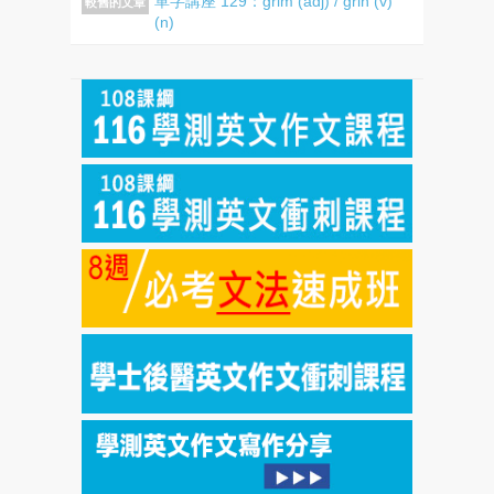
單字講座 129：grim (adj) / grin (v)
較舊的文章
(n)