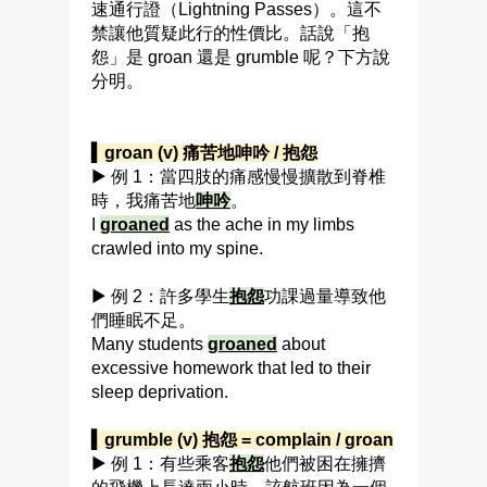
速通行證（Lightning Passes）。這不
禁讓他質疑此行的性價比。話說「抱
怨」是 groan 還是 grumble 呢？下方說
分明。
▍groan (v) 痛苦地呻吟 / 抱怨
▶ 例 1：當四肢的痛感慢慢擴散到脊椎
時，我痛苦地
呻吟
。
I
groaned
as the ache in my limbs
crawled into my spine.
▶ 例 2：許多學生
抱怨
功課過量導致他
們睡眠不足。
Many students
groaned
about
excessive homework that led to their
sleep deprivation.
▍grumble (v) 抱怨 = complain / groan
▶ 例 1：有些乘客
抱怨
他們被困在擁擠