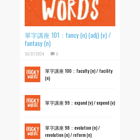
單字講座 101：fancy (n) (adj) (v) /
fantasy (n)
10/31/2024
0
單字講座 100：faculty (n) / facility
(n)
單字講座 99：expand (v) / expend (v)
單字講座 98：evolution (n) /
revolution (n) / reform (n)