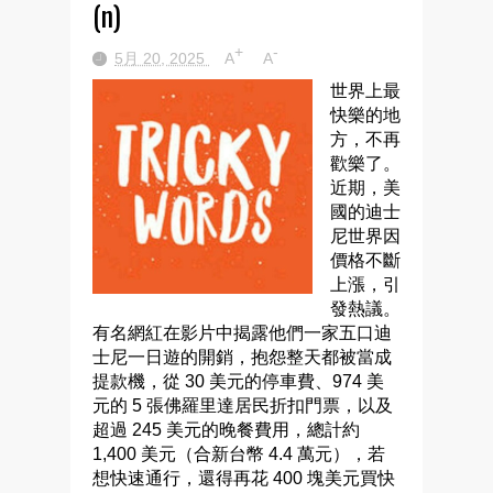
(n)
+
-
5月 20, 2025
A
A
世界上最
快樂的地
方，不再
歡樂了。
近期，美
國的迪士
尼世界因
價格不斷
上漲，引
發熱議。
有名網紅在影片中揭露他們一家五口迪
士尼一日遊的開銷，抱怨整天都被當成
提款機，從 30 美元的停車費、974 美
元的 5 張佛羅里達居民折扣門票，以及
超過 245 美元的晚餐費用，總計約
1,400 美元（合新台幣 4.4 萬元），若
想快速通行，還得再花 400 塊美元買快