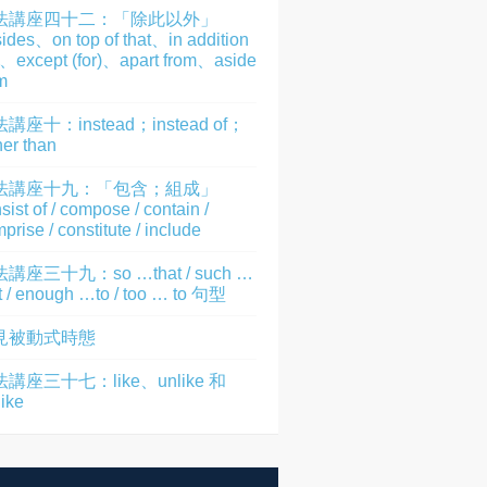
法講座四十二：「除此以外」
ides、on top of that、in addition
)、except (for)、apart from、aside
m
講座十：instead；instead of；
her than
法講座十九：「包含；組成」
sist of / compose / contain /
prise / constitute / include
講座三十九：so …that / such …
t / enough …to / too … to 句型
見被動式時態
講座三十七：like、unlike 和
like