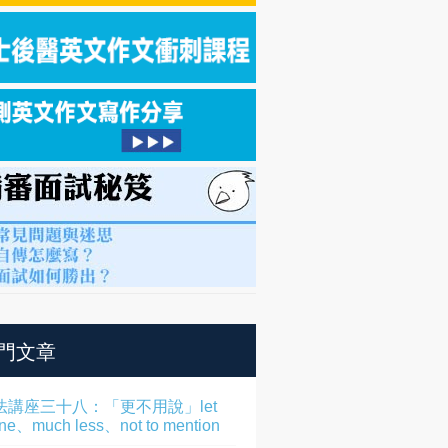
門文章
法講座三十八：「更不用說」let
one、much less、not to mention