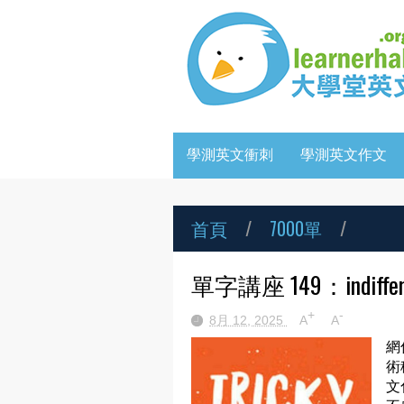
學測英文衝刺
學測英文作文
首頁
/
7000單
/
單字講座 149：indifferent (
+
-
8月 12, 2025
A
A
網
術
文