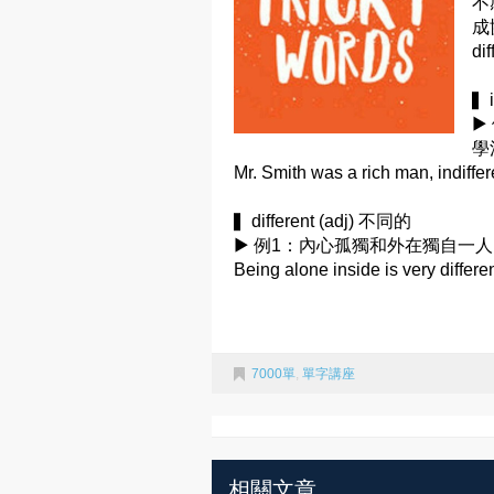
不
成
d
▍i
▶
學
Mr. Smith was a rich man, indiffe
▍different (adj) 不同的
▶ 例1：內心孤獨和外在獨自一
Being alone inside is very differe
7000單
,
單字講座
相關文章