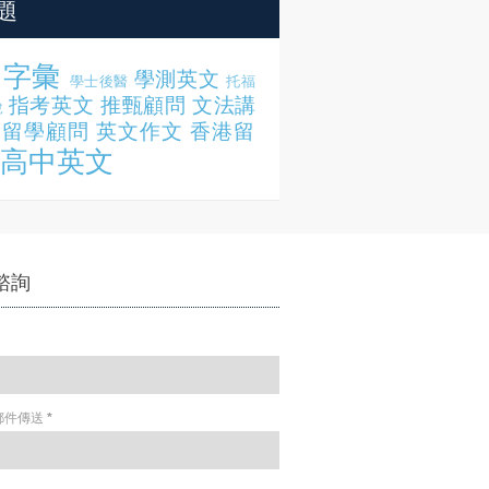
題
字彙
學測英文
學士後醫
托福
指考英文
推甄顧問
文法講
說
留學顧問
英文作文
香港留
高中英文
諮詢
郵件傳送
*