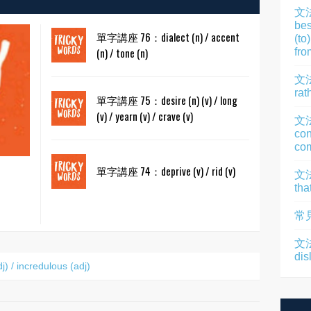
文
bes
單字講座 76：dialect (n) / accent
(to
(n) / tone (n)
fro
文法
rat
單字講座 75：desire (n) (v) / long
(v) / yearn (v) / crave (v)
文
con
com
單字講座 74：deprive (v) / rid (v)
文法
tha
常
文法
dis
/ incredulous (adj)