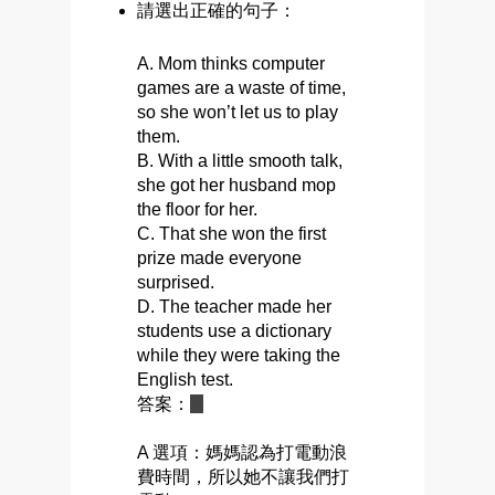
請選出正確的句子：
A. Mom thinks computer
games are a waste of time,
so she won’t let us to play
them.
B. With a little smooth talk,
she got her husband mop
the floor for her.
C. That she won the first
prize made everyone
surprised.
D. The teacher made her
students use a dictionary
while they were taking the
English test.
答案：
C
A 選項：媽媽認為打電動浪
費時間，所以她不讓我們打