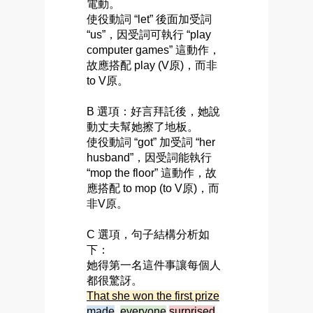
電動。
使役動詞 “let” 後面加受詞
“us”，因受詞可執行 “play
computer games” 這動作，
故應搭配 play (V原)，而非
to V原。
B 選項：好言拜託後，她說
動丈夫幫她擦了地板。
使役動詞 “got” 加受詞 “her
husband”，因受詞能執行
“mop the floor” 這動作，故
應搭配 to mop (to V原)，而
非V原。
C 選項，句子結構分析如
下：
她得第一名這件事讓每個人
都很驚訝。
That she won the first prize
made
everyone
surprised
.