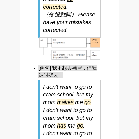
correcte
d
.
（使役動詞） Please
have your mistakes
corrected.
[例句] 我不想去補習，但我
媽叫我去。
I don’t want to go to
cram school, but my
mom
makes
me
go
.
I don’t want to go to
cram school, but my
mom
has
me
go
.
I don’t want to go to