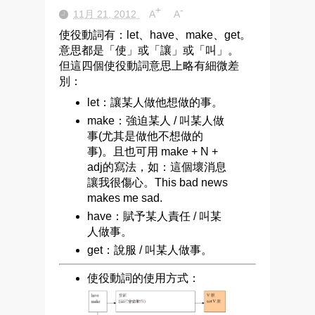
+
-
11月 21, 2012
A
A
使役動詞有：let、have、make、get。
意思都是「使」或「讓」或「叫」。
但這四個使役動詞意思上略有細微差
別：
let：讓某人做他想做的事。
make：強迫某人 / 叫某人做
事(尤其是做他不想做的
事)。且也可用 make + N +
adj的寫法，如：這個壞消息
讓我很傷心。This bad news
makes me sad.
have：賦予某人責任 / 叫某
人做事。
get：說服 / 叫某人做事。
使役動詞的使用方式：