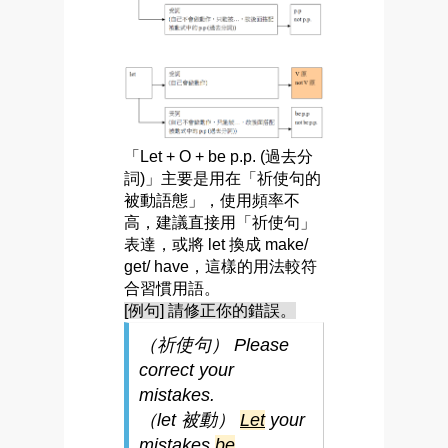
「Let + O + be p.p. (過去分
詞)」主要是用在「祈使句的
被動語態」，使用頻率不
高，建議直接用「祈使句」
表達，或將 let 換成 make/
get/ have，這樣的用法較符
合習慣用語。
[例句] 請修正你的錯誤。
（祈使句） Please
correct your
mistakes.
（let 被動）
Let
your
mistakes
be