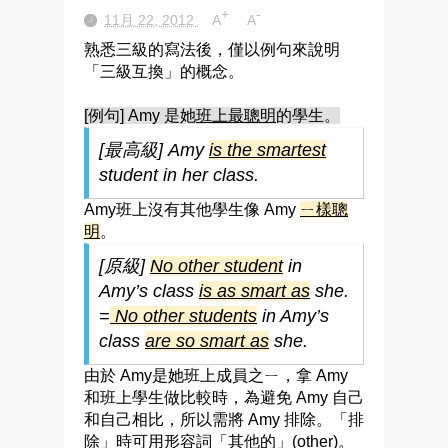
+
-
11月 22, 2012
A
A
熟悉三級的寫法後，僅以例句來說明
「三級互換」
的
概念。
[例句] Amy 是她
班上最聰明
的學生。
[最高級] Amy
is the smartest
student in her class.
Amy班上沒有其他學生像 Amy
ㄧ樣聰
明
。
[原級]
No other student
in
Amy’s class
is
as smart as
she.
=
No other students
in Amy’s
class
are so smart as
she.
由於 Amy是她班上成員之ㄧ，拿 Amy
和班上學生做比較時，為避免 Amy 自己
和自己相比，所以需將 Amy 排除。「排
除」時可用形容詞「其他的」(other)。