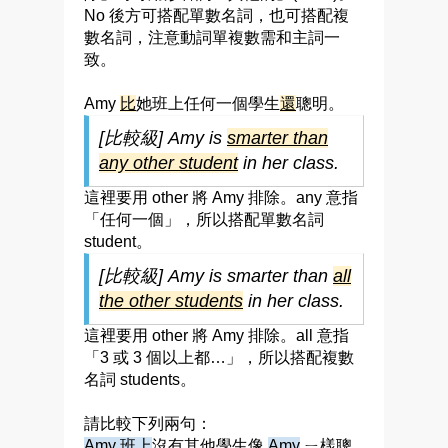
No 後方可搭配單數名詞，也可搭配複
數名詞，注意動詞單複數需和主詞一
致。
Amy
比
她班上任何一個學生
還
聰明。
[比較級] Amy is
s
marter than
any other student
in her class.
這裡要用 other 將 Amy 排除。any 意指
「任何一個」，所以搭配單數名詞
student。
[比較級] Amy is smarter than
all
the other students
in her class.
這裡要用 other 將 Amy 排除。all 意指
「3 或 3 個以上都…」，所以搭配複數
名詞 students。
請比較下列兩句：
Amy 班上
沒有其他學生像
Amy
ㄧ樣聰