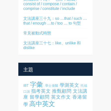
consist of / compose / contain /
comprise / constitute / include
文法講座三十九：so …that / such …
that / enough …to / too … to 句型
常見被動式時態
文法講座三十七：like、unlike 和
dislike
主題
字彙
學測英文
IBT
學士後醫
托福
指考英文
推甄顧問
文法講
口說
座
留學顧問
英文作文
香港留
高中英文
學