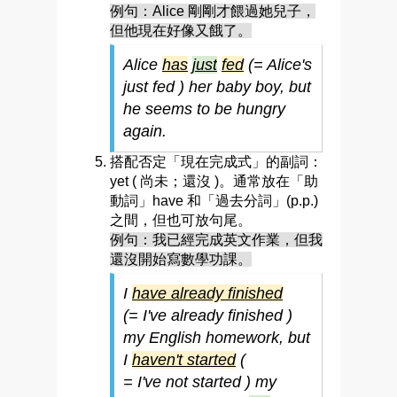
例句：Alice 剛剛才餵過她兒子，
但他現在好像又餓了。
Alice
has
just
fed
(= Alice's
just fed ) her baby boy, but
he seems to be hungry
again.
搭配否定「現在完成式」的副詞：
yet ( 尚未；還沒 )。通常放在「助
動詞」have 和「過去分詞」(p.p.)
之間，但也可放句尾。
例句：我已經完成英文作業，但我
還沒開始寫數學功課。
I
have already finished
(= I've already finished )
my English homework, but
I
haven't started
(
= I've not started ) my