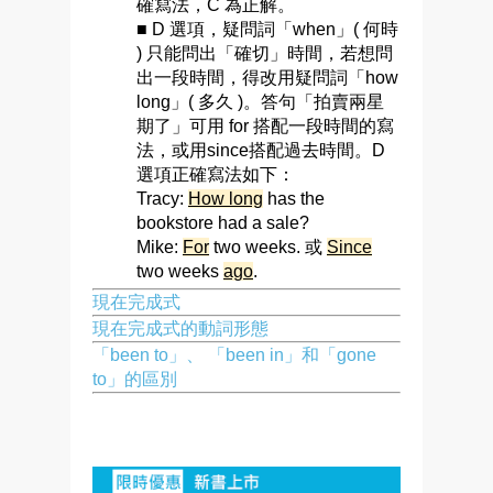
確寫法，C 為正解。
■ D 選項，疑問詞「when」( 何時
) 只能問出「確切」時間，若想問
出一段時間，得改用疑問詞「how
long」( 多久 )。答句「拍賣兩星
期了」可用 for 搭配一段時間的寫
法，或用since搭配過去時間。D
選項正確寫法如下：
Tracy:
How long
has the
bookstore had a sale?
Mike:
For
two weeks. 或
Since
two weeks
ago
.
現在完成式
現在完成式的動詞形態
「been to」、 「been in」和「gone
to」的區別