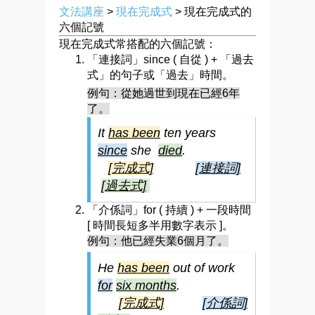
文法講座
>
現在完成式
> 現在完成式的
六個記號
現在完成式常搭配的六個記號：
「連接詞」since ( 自從 ) + 「過去
式」的句子或「過去」時間。
例句：從她過世到現在已經6年
了。
It
has been
ten years
since
she
died
.
[完成式]
[連接詞]
[過去式]
「介係詞」for ( 持續 ) + 一段時間
[ 時間長短多半用數字表示 ]。
例句：他已經失業6個月了。
He
has been
out of work
for
six months
.
[完成式]
[介係詞]