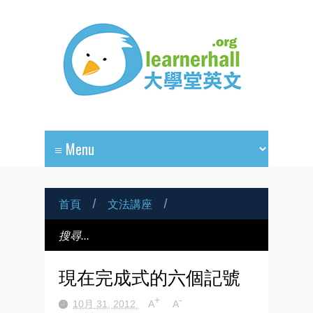
首頁
/
文法講座
/
現在完成式的六個記號
+
-
10月 31, 2012
A
A