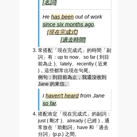
[名詞]
He
has been
out of work
since
six months ago
.
[現在完成式]
[過去時間]
常搭配「現在完成式」的時間「副
詞」有：up to now、so far ( 到目
前為止 )、lately、recently ( 近來
)，這些都常出現在句尾。
例句：到目前為止，我還沒收到
Jane 的來信。
I
haven't heard
from Jane
so far
.
搭配肯定「現在完成式」的副詞：
just ( 剛才 )、already ( 已經 )，通
常放在「助動詞」have 和「過去
分詞」(p.p.) 之間。