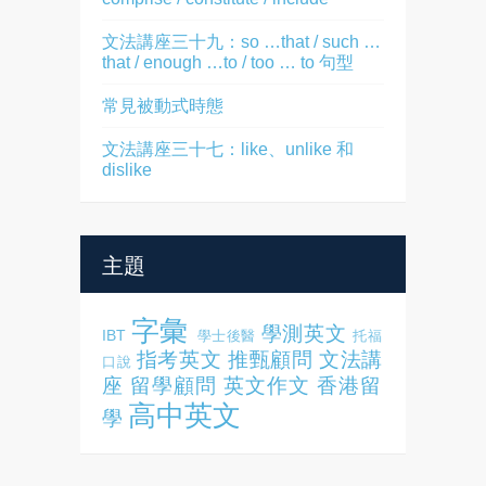
文法講座三十九：so …that / such …
that / enough …to / too … to 句型
常見被動式時態
文法講座三十七：like、unlike 和
dislike
主題
字彙
學測英文
IBT
學士後醫
托福
指考英文
推甄顧問
文法講
口說
座
留學顧問
英文作文
香港留
高中英文
學