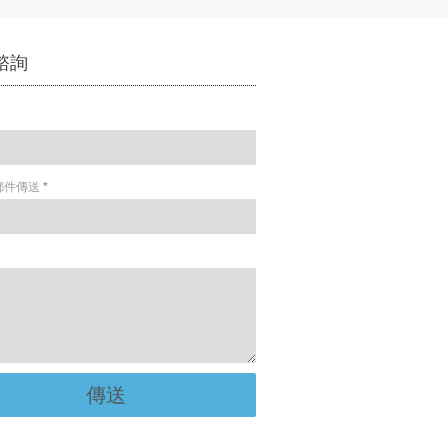
諮詢
郵件傳送
*