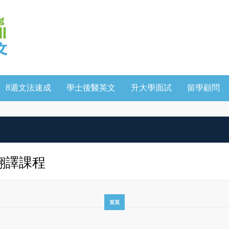
8週文法速成
學士後醫英文
升大學面試
留學顧問
/翻譯課程
首頁