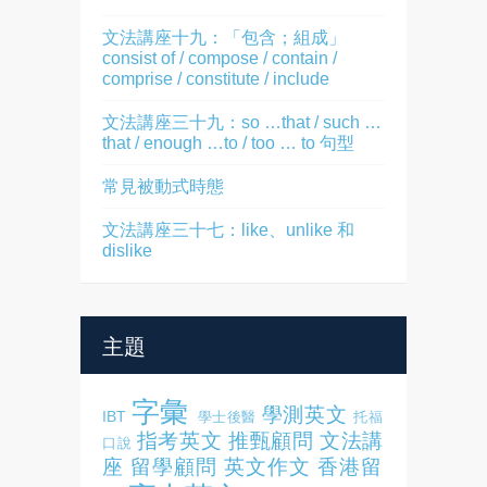
文法講座十九：「包含；組成」
consist of / compose / contain /
comprise / constitute / include
文法講座三十九：so …that / such …
that / enough …to / too … to 句型
常見被動式時態
文法講座三十七：like、unlike 和
dislike
主題
字彙
學測英文
IBT
學士後醫
托福
指考英文
推甄顧問
文法講
口說
座
留學顧問
英文作文
香港留