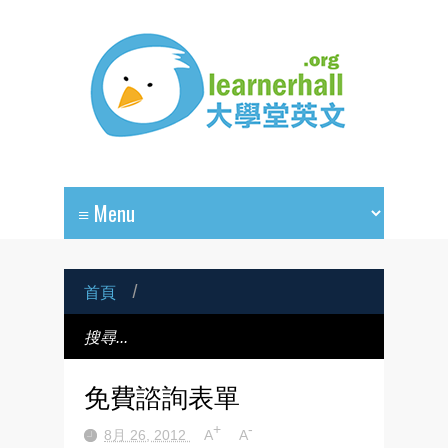
首頁
/
免費諮詢表單
+
-
8月 26, 2012
A
A