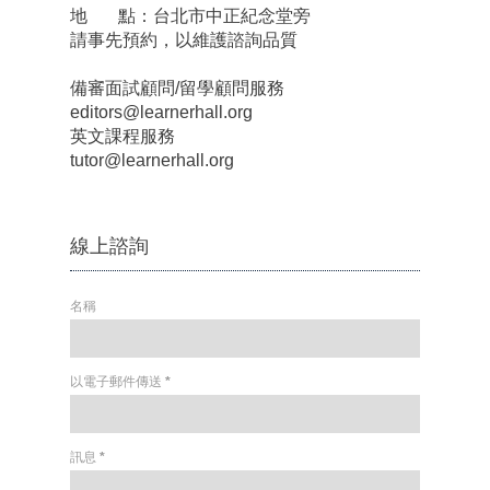
地 點：台北市中正紀念堂旁
請事先預約，以維護諮詢品質
備審面試顧問/留學顧問服務
editors@learnerhall.org
英文課程服務
tutor@learnerhall.org
線上諮詢
名稱
以電子郵件傳送
*
訊息
*