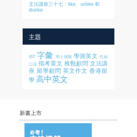
文法講座三十七：like、unlike 和
dislike
主題
字彙
學測英文
IBT
學士後醫
托福
指考英文
推甄顧問
文法講
口說
座
留學顧問
英文作文
香港留
高中英文
學
新書上市