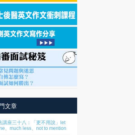
門文章
法講座三十八：「更不用說」let
one、much less、not to mention