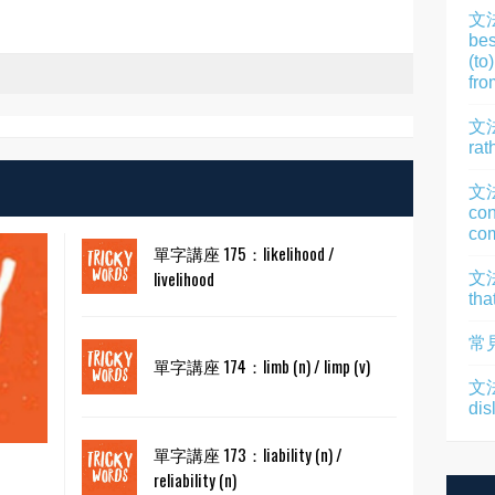
文
bes
(to
fro
文法
rat
文
con
com
單字講座 175：likelihood /
livelihood
文法
tha
常
單字講座 174：limb (n) / limp (v)
文法
dis
單字講座 173：liability (n) /
reliability (n)