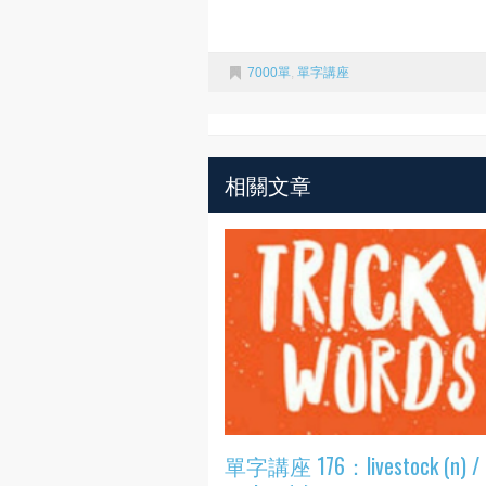
7000單
,
單字講座
相關文章
單字講座 176：livestock (n) /