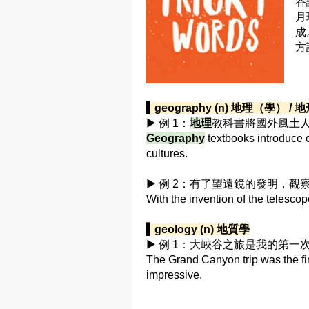
谷
月
成
方
▍geography (n) 地理（學） /
▶ 例 1：
地理
教科書將國外風土
Geography
textbooks introduce c
cultures.
▶ 例 2：有了望遠鏡的發明，觀
With the invention of the telesco
▍geology (n) 地質學
▶ 例 1：大峽谷之旅是我的第
The Grand Canyon trip was the fi
impressive.