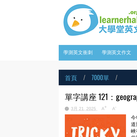
學測英文衝刺
學測英文作文
首頁
/
7000單
/
單字講座 121：geography 
+
-
3月 21, 2025
A
A
今
道
峽