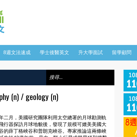
8週文法速成
學士後醫英文
升大學面試
留學顧問
(n) / geology (n)
年二月，美國研究團隊利用太空總署的月球勘測軌
飛行器探訪月球地貌後，發現了規模可媲美美國大
谷的薛丁格峽谷和普朗克峽谷。專家推論這兩條峽