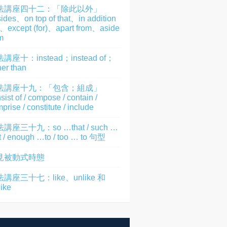
法講座四十二：「除此以外」
ides、on top of that、in addition
)、except (for)、apart from、aside
m
講座十：instead；instead of；
her than
法講座十九：「包含；組成」
sist of / compose / contain /
prise / constitute / include
講座三十九：so …that / such …
t / enough …to / too … to 句型
見被動式時態
講座三十七：like、unlike 和
like