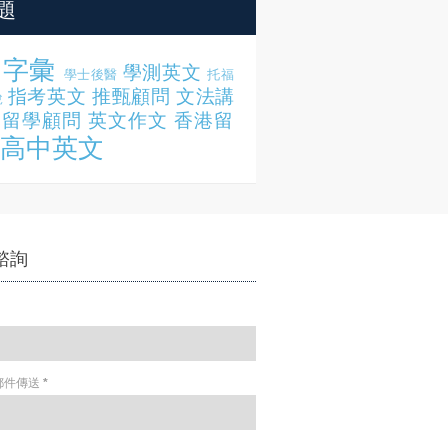
題
字彙
學測英文
學士後醫
托福
指考英文
推甄顧問
文法講
說
留學顧問
英文作文
香港留
高中英文
諮詢
郵件傳送
*