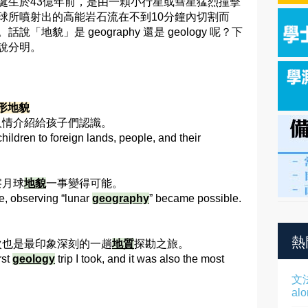
誕生於43億年前，是由一顆小行星或彗星猛烈撞擊
球所噴射出的高能岩石流在不到10分鐘內切割而
。話說「地貌」是 geography 還是 geology 呢？下
說分明。
 地形地貌
人情介紹給孩子們認識。
hildren to foreign lands, people, and their
察月球
地貌
一事變得可能。
pe, observing “lunar
geography
” became possible.
熱
一次也是最印象深刻的一趟
地質
探勘之旅。
rst
geology
trip I took, and it was also the most
文
al