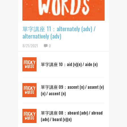
單字講座 11：alternately (adv) /
alternatively (adv)
8/21/2021
0
單字講座 10：aid (v)(n) / aide (n)
單字講座 09：ascent (n) / assent (v)
(n) / accent (n)
單字講座 08：aboard (adv) / abroad
(adv) / board (v)(n)