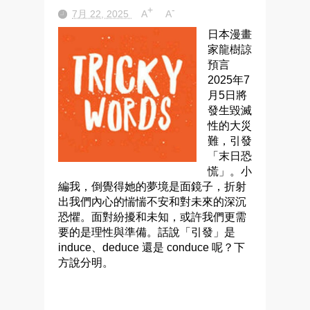
+
-
7月 22, 2025
A
A
日本漫畫
家龍樹諒
預言
2025年7
月5日將
發生毀滅
性的大災
難，引發
「末日恐
慌」。小
編我，倒覺得她的夢境是面鏡子，折射
出我們內心的惴惴不安和對未來的深沉
恐懼。面對紛擾和未知，或許我們更需
要的是理性與準備。話說「引發」是
induce、deduce 還是 conduce 呢？下
方說分明。