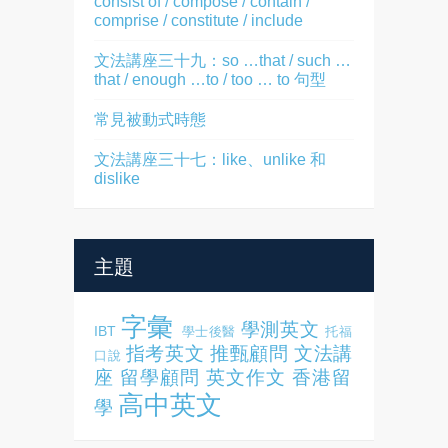
consist of / compose / contain /
comprise / constitute / include
文法講座三十九：so …that / such …
that / enough …to / too … to 句型
常見被動式時態
文法講座三十七：like、unlike 和
dislike
主題
字彙
學測英文
IBT
學士後醫
托福
指考英文
推甄顧問
文法講
口說
座
留學顧問
英文作文
香港留
高中英文
學