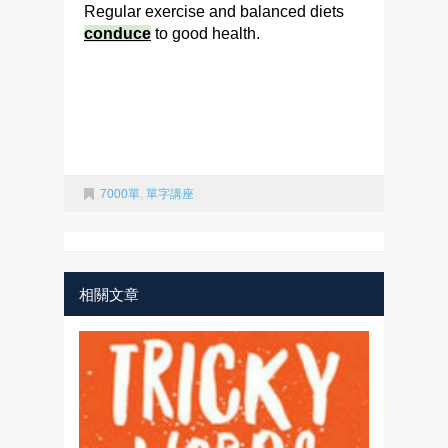
Regular exercise and balanced diets
conduce
to good health.
7000單
,
單字講座
相關文章