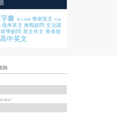
題
字彙
學測英文
學士後醫
托福
指考英文
推甄顧問
文法講
說
留學顧問
英文作文
香港留
高中英文
諮詢
郵件傳送
*