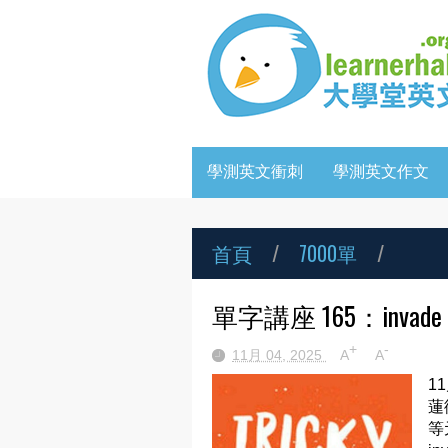
學測英文衝刺
學測英文作文
首頁
/
7000單
/
單字講座 165：invade (v)
+
-
11月 04, 2025
A
A
1
蓮
等