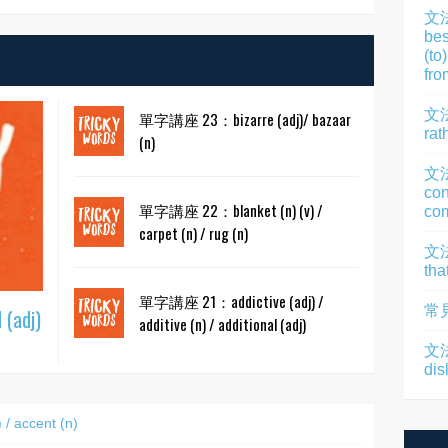
文
bes
(to
fro
文法
單字講座 23：bizarre (adj)/ bazaar
rat
(n)
文
con
單字講座 22：blanket (n) (v) /
com
carpet (n) / rug (n)
文法
tha
單字講座 21：addictive (adj) /
常
(adj)
additive (n) / additional (adj)
文法
dis
 accent (n)