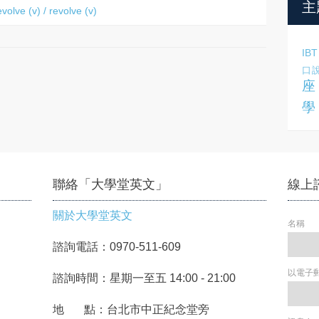
主
lve (v) / revolve (v)
IBT
口
座
學
聯絡「大學堂英文」
線上
關於大學堂英文
名稱
諮詢電話：0970-511-609
以電子
諮詢時間：星期一至五 14:00 - 21:00
地 點：台北市中正紀念堂旁