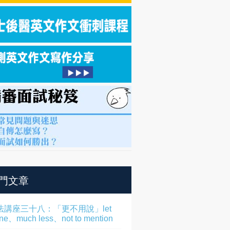
門文章
法講座三十八：「更不用說」let
one、much less、not to mention