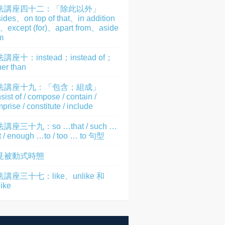
法講座四十二：「除此以外」
ides、on top of that、in addition
)、except (for)、apart from、aside
m
講座十：instead；instead of；
her than
法講座十九：「包含；組成」
sist of / compose / contain /
prise / constitute / include
講座三十九：so …that / such …
t / enough …to / too … to 句型
見被動式時態
講座三十七：like、unlike 和
like