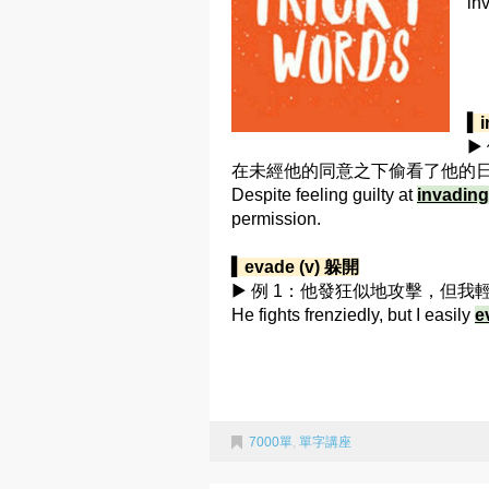
i
▍i
▶
在未經他的同意之下偷看了他的
Despite feeling guilty at
invading
permission.
▍evade (v) 躲開
▶ 例 1：他發狂似地攻擊，但我
He fights frenziedly, but I easily
e
7000單
,
單字講座