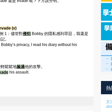
nvade 還是 evade 呢？下方說分明。
nvade (v)
 例 1：儘管對
侵犯
Bobby 的隱私感到罪惡，我還是
日記。
Bobby’s privacy, I read his diary without his
輕輕鬆鬆地
躲過
他的攻擊。
vade
his assault.
熱
文
al