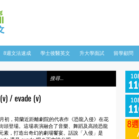
8週文法速成
學士後醫英文
升大學面試
留學顧問
 / evade (v)
1月初，荷蘭近距離劇院的代表作《恐龍入侵》在花
街頭登場。這場表演融合了音樂、舞蹈及高蹺恐龍
元素，打造出奇幻的劇場饗宴。話說「入侵」是