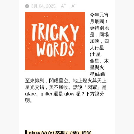
+
-
3月 04, 2025
A
A
今年元宵
月最圓！
更特別地
是，同場
加映，四
大行星
(土星、
金星、木
星與火
星)由西
至東排列，閃耀星空。地上燈火與天上
星光交錯，美不勝收。話說「閃耀」是
glare、glitter 還是 glow 呢？下方說分
明。
▍glare (v) (n) 怒視 /（發）強光