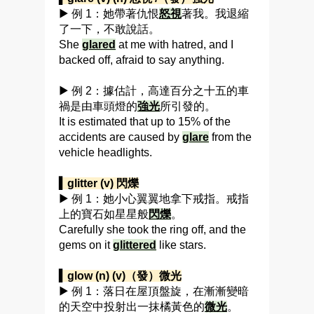
▶ 例 1：她帶著仇恨
怒視
著我。我退縮
了一下，不敢說話。
She
glared
at me with hatred, and I
backed off, afraid to say anything.
▶ 例 2：據估計，高達百分之十五的車
禍是由車頭燈的
強光
所引發的。
It is estimated that up to 15% of the
accidents are caused by
glare
from the
vehicle headlights.
▍glitter (v) 閃爍
▶ 例 1：她小心翼翼地拿下戒指。戒指
上的寶石如星星般
閃爍
。
Carefully she took the ring off, and the
gems on it
glittered
like stars.
▍glow (n) (v)（發）微光
▶ 例 1：落日在屋頂盤旋，在漸漸變暗
的天空中投射出一抹橘黃色的
微光
。