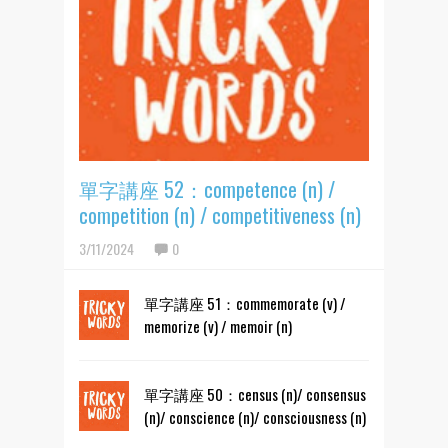
單字講座 52：competence (n) /
competition (n) / competitiveness (n)
3/11/2024
0
單字講座 51：commemorate (v) /
memorize (v) / memoir (n)
單字講座 50：census (n)/ consensus
(n)/ conscience (n)/ consciousness (n)