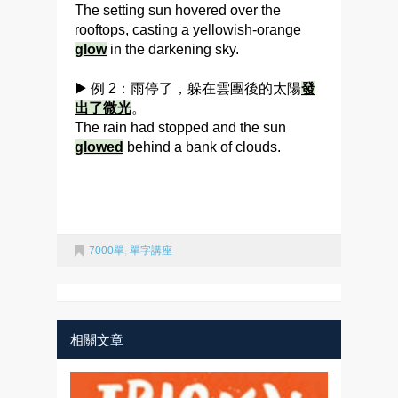
The setting sun hovered over the
rooftops, casting a yellowish-orange
glow
in the darkening sky.
▶ 例 2：雨停了，躲在雲團後的太陽
發
出了微光
。
The rain had stopped and the sun
glowed
behind a bank of clouds.
7000單
,
單字講座
相關文章