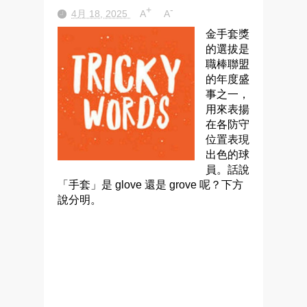
+
-
4月 18, 2025
A
A
金手套獎
的選拔是
職棒聯盟
的年度盛
事之一，
用來表揚
在各防守
位置表現
出色的球
員。話說
「手套」是 glove 還是 grove 呢？下方
說分明。