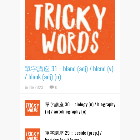
單字講座 31：bland (adj) / blend (v)
/ blank (adj) (n)
6/26/2023
0
單字講座 30：biology (n) / biography
(n) / autobiography (n)
單字講座 29：beside (prep.) /
besides (adv) (prep.)