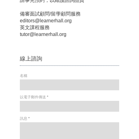
請事先預約，以維護諮詢品質
備審面試顧問/留學顧問服務
editors@learnerhall.org
英文課程服務
tutor@learnerhall.org
線上諮詢
名稱
以電子郵件傳送
*
訊息
*