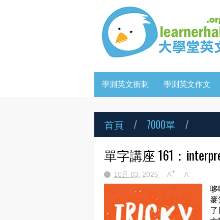
學測英文衝刺
學測英文作文
首頁
/
7000單
/
單字講座 161：interpret (v
+
-
10月 03, 2025
A
A
哆
麥
了