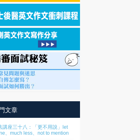
門文章
法講座三十八：「更不用說」let
one、much less、not to mention