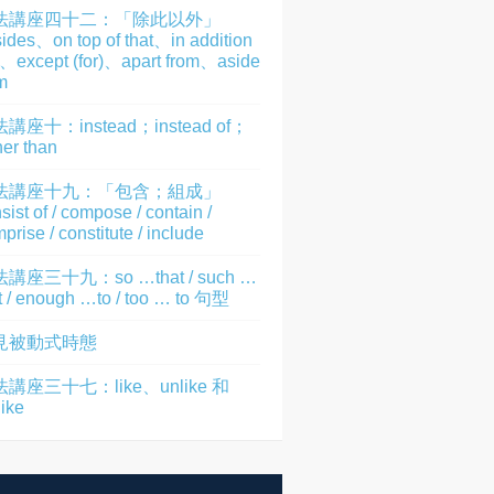
法講座四十二：「除此以外」
ides、on top of that、in addition
)、except (for)、apart from、aside
m
講座十：instead；instead of；
her than
法講座十九：「包含；組成」
sist of / compose / contain /
prise / constitute / include
講座三十九：so …that / such …
t / enough …to / too … to 句型
見被動式時態
講座三十七：like、unlike 和
like