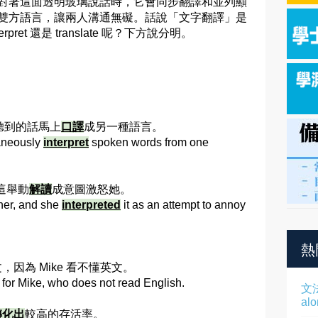
對著這面透明玻璃說話時，它會同步翻譯和並列顯
雙方語言，讓兩人溝通無礙。話說「文字翻譯」是
terpret 還是 translate 呢？下方說分明。
將聽到的話馬上
口譯
成另一種語言。
taneously
interpret
spoken words from one
把這舉動
解讀
成意圖激怒她。
 her, and she
interpreted
it as an attempt to annoy
熱
，因為 Mike 看不懂英文。
 for Mike, who does not read English.
文
al
轉化出
較高的存活率。