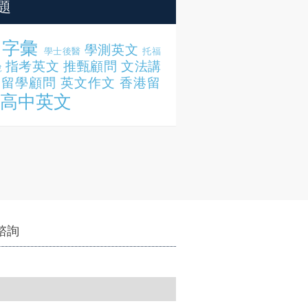
題
字彙
學測英文
學士後醫
托福
指考英文
推甄顧問
文法講
說
留學顧問
英文作文
香港留
高中英文
諮詢