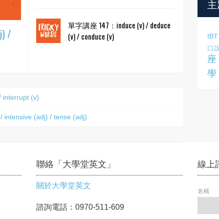
主
單字講座 147：induce (v) / deduce
) /
(v) / conduce (v)
IBT
口
座
學
nterrupt (v)
tensive (adj) / tense (adj)
聯絡「大學堂英文」
線上
關於大學堂英文
名稱
諮詢電話：0970-511-609