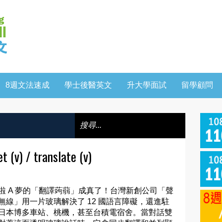
8週文法速成
學士後醫英文
升大學面試
留學顧問
) / translate (v)
啦 A 夢的「翻譯蒟蒻」成真了！台灣新創公司「聲
無線」用一片玻璃解決了 12 國語言障礙，還進駐
日本博多車站、桃機，甚至台積電宿舍。當對話雙