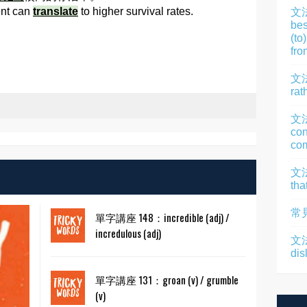
ent can
translate
to higher survival rates.
文
bes
(to
fro
文法
rat
文
con
com
文法
tha
常
單字講座 148：incredible (adj) /
incredulous (adj)
文法
dis
單字講座 131：groan (v) / grumble
(v)