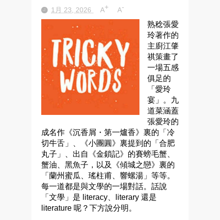
+
-
1月 23, 2026
A
A
熟稔張愛
玲著作的
主廚江肇
祺策畫了
一場五感
俱足的
「愛玲
宴」。九
道菜涵蓋
張愛玲的
成名作《沉香屑・第一爐香》裏的「冷
切牛舌」、《小團圓》裏提到的「合肥
丸子」、出自《金鎖記》的賽螃毛蟹、
蟹油、黑魚子，以及《傾城之戀》裏的
「蘭州蜜瓜、瑤柱甫、響螺湯」等等。
每一道都是與文學的一場對話。話說
「文學」是 literacy、literary 還是
literature 呢？下方說分明。