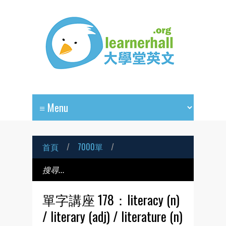
首頁
/
7000單
/
單字講座 178：literacy (n)
/ literary (adj) / literature (n)