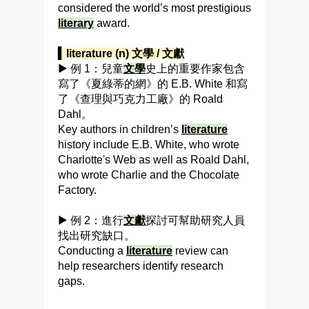
considered the world’s most prestigious
literary
award.
▍literature (n) 文學 / 文獻
▶ 例 1：兒童
文學
史上的重要作家包含
寫了《夏綠蒂的網》的 E.B. White 和寫
了《查理與巧克力工廠》的 Roald
Dahl。
Key authors in children’s
literature
history include E.B. White, who wrote
Charlotte's Web as well as Roald Dahl,
who wrote Charlie and the Chocolate
Factory.
▶ 例 2：進行
文獻
探討可幫助研究人員
找出研究缺口。
Conducting a
literature
review can
help researchers identify research
gaps.