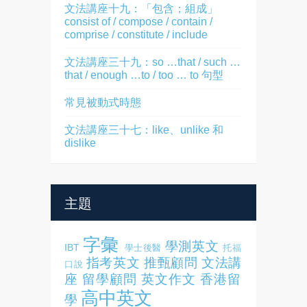
文法講座十九：「包含；組成」
consist of / compose / contain /
comprise / constitute / include
文法講座三十九：so …that / such …
that / enough …to / too … to 句型
常見被動式時態
文法講座三十七：like、unlike 和
dislike
主題
字彙
學測英文
IBT
學士後醫
托福
指考英文
推甄顧問
文法講
口說
座
留學顧問
英文作文
香港留
高中英文
學