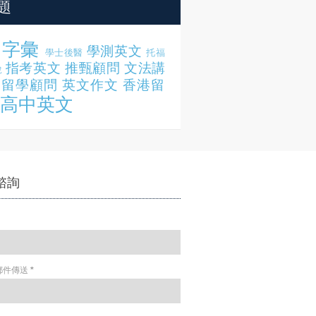
題
字彙
學測英文
學士後醫
托福
指考英文
推甄顧問
文法講
說
留學顧問
英文作文
香港留
高中英文
諮詢
郵件傳送
*