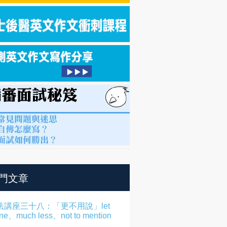
門文章
法講座三十八：「更不用說」let
one、much less、not to mention