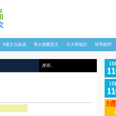
8週文法速成
學士後醫英文
升大學面試
留學顧問