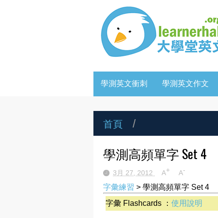
學測英文衝刺
學測英文作文
首頁
/
學測高頻單字 Set 4
+
-
3月 27, 2012
A
A
字彙練習
> 學測高頻單字 Set 4
字彙 Flashcards ：
使用說明