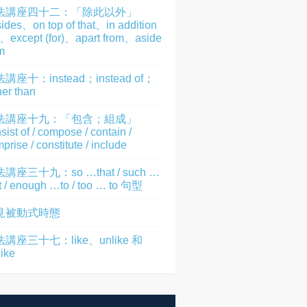
法講座四十二：「除此以外」
ides、on top of that、in addition
)、except (for)、apart from、aside
m
講座十：instead；instead of；
her than
法講座十九：「包含；組成」
sist of / compose / contain /
prise / constitute / include
講座三十九：so …that / such …
t / enough …to / too … to 句型
見被動式時態
講座三十七：like、unlike 和
like