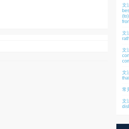
文
bes
(to
fro
文法
rat
文
con
com
文法
tha
常
文法
dis