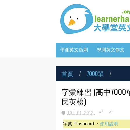
學測英文衝刺
學測英文作文
首頁
/
7000單
/
字彙練習 (高中70
民英檢)
+
-
10月 01, 2012
A
A
字彙 Flashcard ：
使用說明