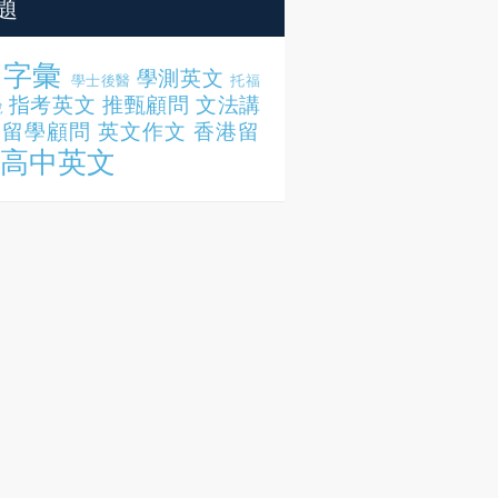
題
字彙
學測英文
學士後醫
托福
指考英文
推甄顧問
文法講
說
留學顧問
英文作文
香港留
高中英文