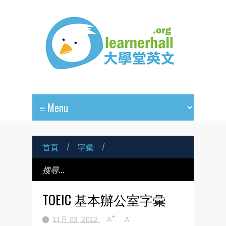
首頁
/
字彙
/
TOEIC 基本辦公室字彙
+
-
11月 03, 2012
A
A