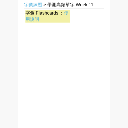
字彙練習
> 學測高頻單字 Week 11
字彙 Flashcards ：
使
用說明