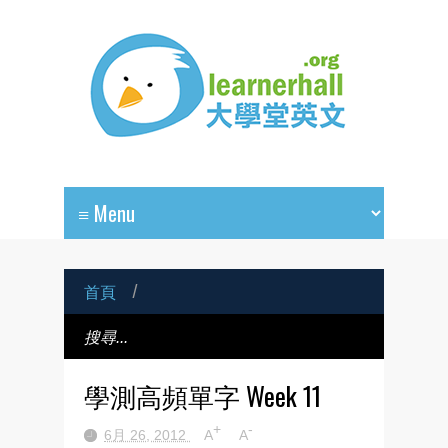
首頁
/
學測高頻單字 Week 11
+
-
6月 26, 2012
A
A