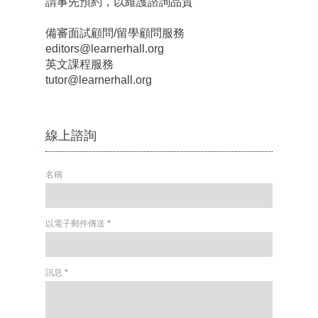
請事先預約，以維護諮詢品質
備審面試顧問/留學顧問服務
editors@learnerhall.org
英文課程服務
tutor@learnerhall.org
線上諮詢
名稱
以電子郵件傳送
*
訊息
*