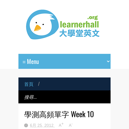
首頁
/
學測高頻單字 Week 10
+
-
6月 25, 2012
A
A