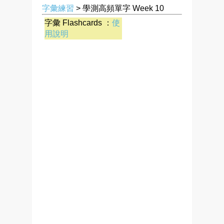
字彙練習
> 學測高頻單字 Week 10
字彙 Flashcards ：
使
用說明