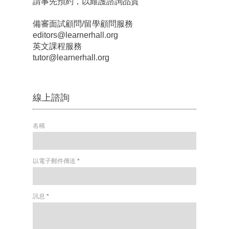
請事先預約，以維護諮詢品質
備審面試顧問/留學顧問服務
editors@learnerhall.org
英文課程服務
tutor@learnerhall.org
線上諮詢
名稱
以電子郵件傳送
*
訊息
*