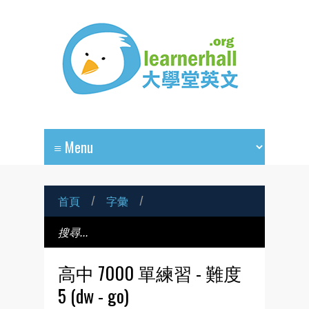
首頁
/
字彙
/
高中 7000 單練習 - 難度
5 (dw - go)