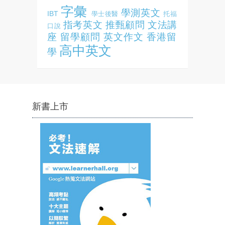
字彙
學測英文
IBT
學士後醫
托福
指考英文
推甄顧問
文法講
口說
座
留學顧問
英文作文
香港留
高中英文
學
新書上市