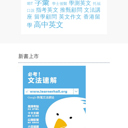
字彙
學測英文
IBT
學士後醫
托福
指考英文
推甄顧問
文法講
口說
座
留學顧問
英文作文
香港留
高中英文
學
新書上市