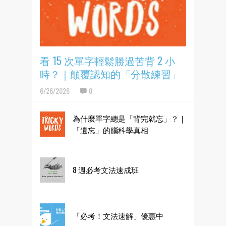
看 15 次單字輕鬆勝過苦背 2 小
時？｜顛覆認知的「分散練習」
6/26/2026
0
為什麼單字總是「背完就忘」？｜
「遺忘」的腦科學真相
8 週必考文法速成班
「必考！文法速解」優惠中