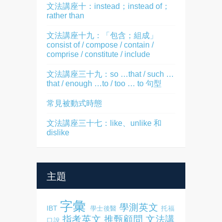
文法講座十：instead；instead of；
rather than
文法講座十九：「包含；組成」
consist of / compose / contain /
comprise / constitute / include
文法講座三十九：so …that / such …
that / enough …to / too … to 句型
常見被動式時態
文法講座三十七：like、unlike 和
dislike
主題
字彙
學測英文
IBT
學士後醫
托福
指考英文
推甄顧問
文法講
口說