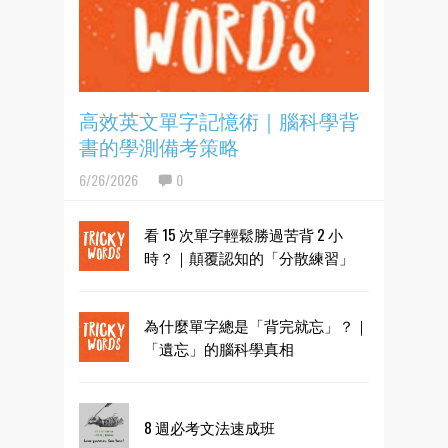
高效英文單字記憶術｜腦科學背
書的學測備考策略
6/26/2026
0
看 15 次單字輕鬆勝過苦背 2 小
時？｜顛覆認知的「分散練習」
為什麼單字總是「背完就忘」？｜
「遺忘」的腦科學真相
8 週必考文法速成班