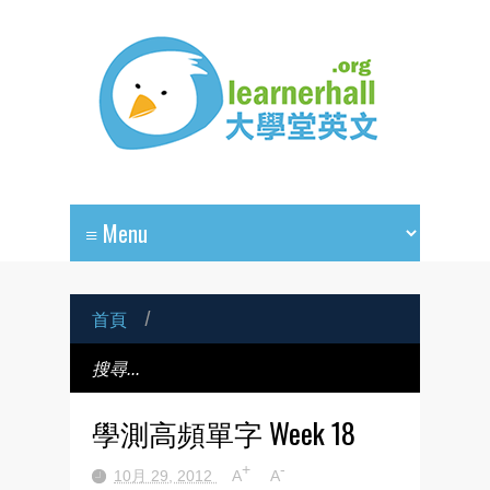
首頁
/
學測高頻單字 Week 18
+
-
10月 29, 2012
A
A