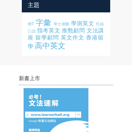
主題
字彙
學測英文
IBT
學士後醫
托福
指考英文
推甄顧問
文法講
口說
座
留學顧問
英文作文
香港留
高中英文
學
新書上市