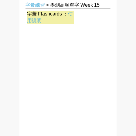
字彙練習
> 學測高頻單字 Week 15
字彙 Flashcards ：
使
用說明