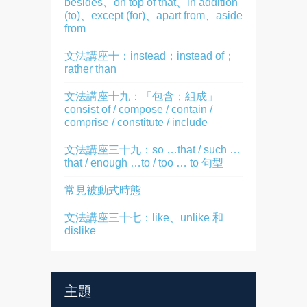
besides、on top of that、in addition
(to)、except (for)、apart from、aside
from
文法講座十：instead；instead of；
rather than
文法講座十九：「包含；組成」
consist of / compose / contain /
comprise / constitute / include
文法講座三十九：so …that / such …
that / enough …to / too … to 句型
常見被動式時態
文法講座三十七：like、unlike 和
dislike
主題