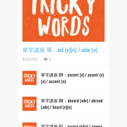
單字講座 10：aid (v)(n) / aide (n)
8/19/2021
0
單字講座 09：ascent (n) / assent (v)
(n) / accent (n)
單字講座 08：aboard (adv) / abroad
(adv) / board (v)(n)
單字講座 07：access (v)(n) / assess