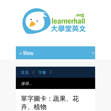
首頁
/
字彙
/
單字圖卡：蔬果、花
卉、植物