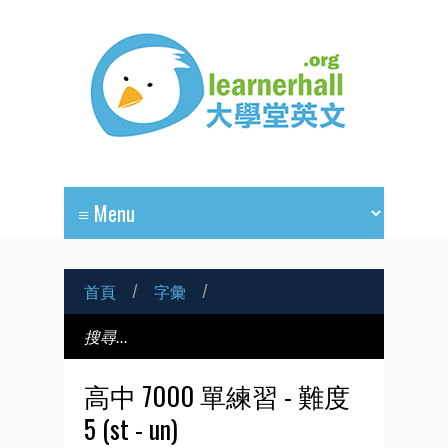
首頁
/
字彙
/
高中 7000 單練習 - 難度
5 (st - un)