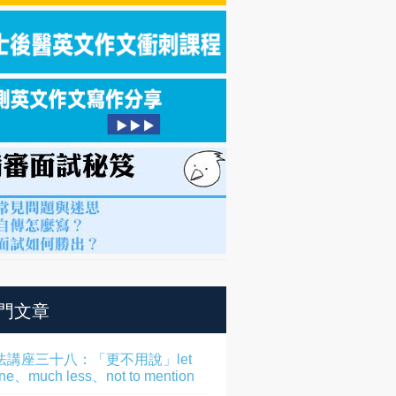
門文章
法講座三十八：「更不用說」let
one、much less、not to mention