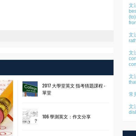
文
bes
(to
fro
文法
rat
文
con
com
文法
tha
2017 大學堂英文 指考猜題課程 -
單堂
常
文法
dis
106 學測英文：作文分享