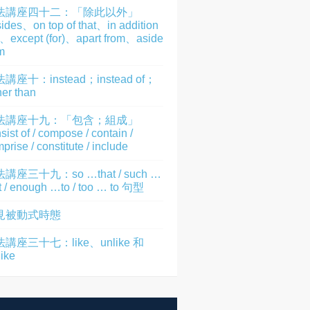
法講座四十二：「除此以外」
ides、on top of that、in addition
)、except (for)、apart from、aside
m
講座十：instead；instead of；
her than
法講座十九：「包含；組成」
sist of / compose / contain /
prise / constitute / include
講座三十九：so …that / such …
t / enough …to / too … to 句型
見被動式時態
講座三十七：like、unlike 和
like