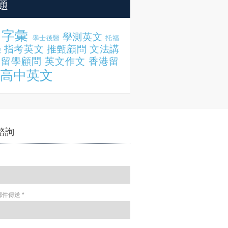
題
字彙
學測英文
學士後醫
托福
指考英文
推甄顧問
文法講
說
留學顧問
英文作文
香港留
高中英文
諮詢
郵件傳送
*