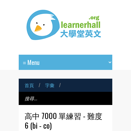
首頁
/
字彙
/
高中 7000 單練習 - 難度
6 (bi - co)