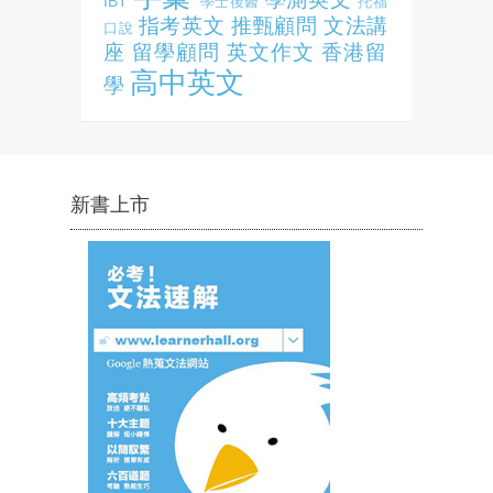
IBT
學士後醫
托福
指考英文
推甄顧問
文法講
口說
座
留學顧問
英文作文
香港留
高中英文
學
新書上市