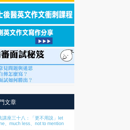
門文章
法講座三十八：「更不用說」let
one、much less、not to mention