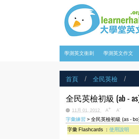
學測英文衝刺
學測英文作文
首頁
/
全民英檢
/
全民英檢初級 (ab - as
+
-
11月 01, 2012
A
A
字彙練習
> 全民英檢初級 (as - bo
字彙 Flashcards ：
使用說明