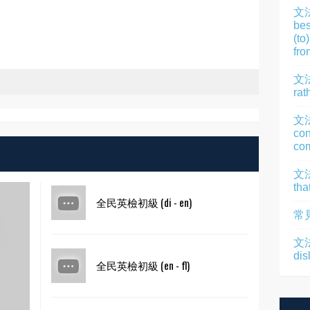
文
bes
(to
fro
文法
rat
文
con
com
文法
tha
全民英檢初級 (di - en)
常
文法
dis
全民英檢初級 (en - fl)