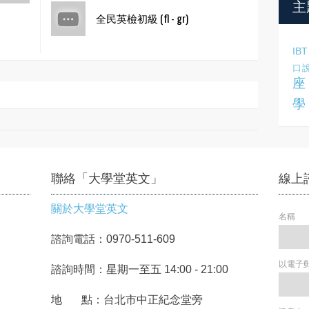
主
全民英檢初級 (fl - gr)
IBT
口
座
學
聯絡「大學堂英文」
線上
關於大學堂英文
名稱
諮詢電話：0970-511-609
以電子
諮詢時間：星期一至五 14:00 - 21:00
地 點：台北市中正紀念堂旁