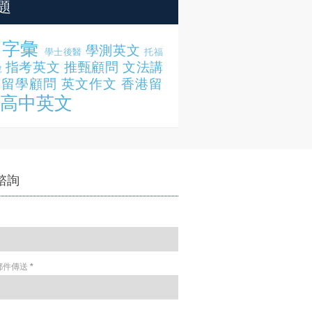
題
字彙
學測英文
學士後醫
托福
指考英文
推甄顧問
文法講
說
留學顧問
英文作文
香港留
高中英文
諮詢
郵件傳送
*