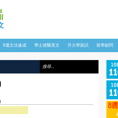
8週文法速成
學士後醫英文
升大學面試
留學顧問
)
)