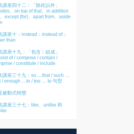
法講座四十二：「除此以外」
ides、on top of that、in addition
)、except (for)、apart from、aside
m
講座十：instead；instead of；
her than
法講座十九：「包含；組成」
sist of / compose / contain /
prise / constitute / include
講座三十九：so …that / such …
t / enough …to / too … to 句型
見被動式時態
講座三十七：like、unlike 和
like