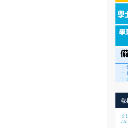
熱
文
al