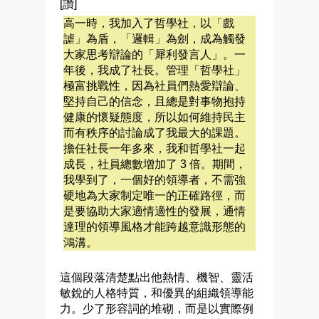
[讚]
高一時，我加入了哲學社，以「戲
謔」為盾，「邏輯」為劍，成為觸發
大家思考辯論的「犀利發言人」。一
年後，我成了社長。管理「哲學社」
極富挑戰性，因為社員們熱愛辯論、
堅持自己的信念，且總是對事物抱持
健康的懷疑態度，所以如何維持民主
而有秩序的討論成了我最大的課題。
擔任社長一年多來，我和哲學社一起
成長，社員總數增加了 3 倍。期間，
我學到了，一個好的領導者，不需強
硬地為大家制定唯一的正確路徑，而
是要協助大家適情適性的發展，通情
達理的領導風格才能跨越意識形態的
鴻溝。
這個段落清楚點出他熱情、機智、靈活
敏銳的人格特質，和優異的組織領導能
力。少了形容詞的堆砌，而是以實際例