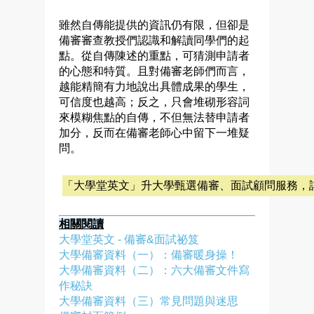
雖然自傳能提供的資訊仍有限，但卻是
備審審查教授們認識和解讀同學們的起
點。從自傳陳述的重點，可猜測申請者
的心態和特質。且對備審老師們而言，
越能精簡有力地說出具體成果的學生，
可信度也越高；反之，只會堆砌形容詞
來模糊焦點的自傳，不但無法替申請者
加分，反而在備審老師心中留下一堆疑
問。
「大學堂英文」升大學甄選備審、面試顧問服務，
相關閱讀
大學堂英文 - 備審&面試祕笈
大學備審資料（一）：備審
暖身操！
大學備審資料（二）：六大備審文件寫
作秘訣
大學備審資料（三）常見問題與迷思