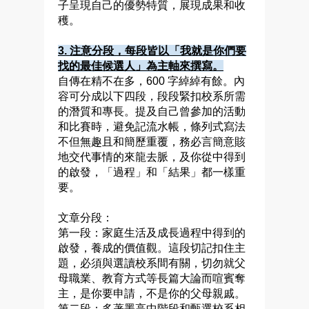
子呈現自己的優勢特質，展現成果和收
穫。
3.
注意分段，每段皆以「我就是你們要
找的最佳候選人」為主軸來撰寫。
自傳在精不在多，600 字綽綽有餘。內
容可分成以下四段，段段緊扣校系所需
的潛質和專長。提及自己曾參加的活動
和比賽時，避免記流水帳，條列式寫法
不但無趣且和簡歷重覆，務必言簡意賅
地交代事情的來龍去脈，及你從中得到
的啟發，「過程」和「結果」都一樣重
要。
文章分段：
第一段：家庭生活及成長過程中得到的
啟發，養成的價值觀。這段切記扣住主
題，必須與選讀校系間有關，切勿就父
母職業、教育方式等長篇大論而喧賓奪
主，是你要申請，不是你的父母親戚。
第二段：多著墨高中階段和甄選校系相