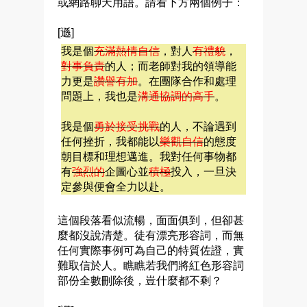
或網路聊天用語。請看下方兩個例子：
[遜]
我是個
充滿熱情自信
，對人
有禮貌
，
對事負責
的人；而老師對我的領導能
力更是
讚譽有加
。在團隊合作和處理
問題上，我也是
溝通協調的高手
。
我是個
勇於接受挑戰
的人，不論遇到
任何挫折，我都能以
樂觀自信
的態度
朝目標和理想邁進。我對任何事物都
有
強烈的
企圖心並
積極
投入，一旦決
定參與便會全力以赴。
這個段落看似流暢，面面俱到，但卻甚
麼都沒說清楚。徒有漂亮形容詞，而無
任何實際事例可為自己的特質佐證，實
難取信於人。瞧瞧若我們將紅色形容詞
部份全數刪除後，豈什麼都不剩？