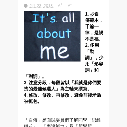
+
-
2月 23, 2013
A
A
1. 抄自
傳範本，
千篇一
律，是禍
不是福。
2. 多用
「動
詞」，少
用「形容
詞」和
「副詞」。
3. 注意分段，每段皆以「我就是你們要
找的最佳候選人」為主軸來撰寫。
4. 修改、修改、再修改，避免前後矛盾
被抓包。
「自傳」是面試委員們了解同學「思維
模式」、「表達能力」及「所學所