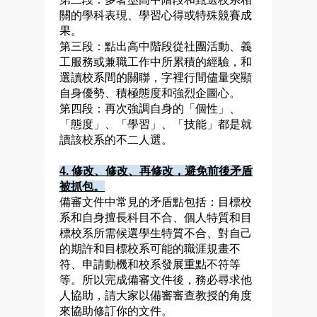
關的學科表現、學習心得或特殊競賽成
果。
第三段：點出高中階段從社團活動、義
工服務或兼職工作中所累積的經驗，和
選讀校系間的關聯，字裡行間儘量突顯
自身優勢、積極態度和強烈企圖心。
第四段：再次強調自身的「個性」、
「態度」、「學習」、「技能」都是就
讀該校系的不二人選。
4.
修改、修改、再修改，避免前後矛盾
被抓包。
備審文件中常見的矛盾點包括：目標校
系和自身擅長科目不合、個人特質和目
標校系所需候選學生特質不合、對自己
的期許和目標校系可能的職涯規畫不
符、申請動機和校系發展重點不符等
等。所以完成備審文件後，務必尋求他
人協助，請大家以備審審查教授的角度
來協助修訂你的文件。