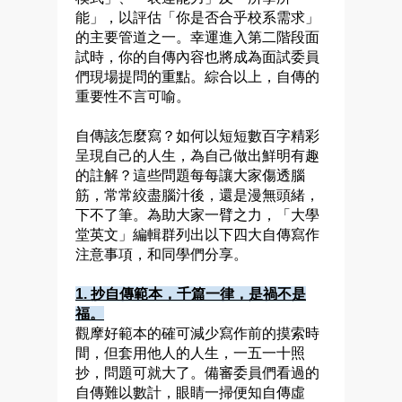
能」，以評估「你是否合乎校系需求」
的主要管道之一。幸運進入第二階段面
試時，你的自傳內容也將成為面試委員
們現場提問的重點。綜合以上，自傳的
重要性不言可喻。
自傳該怎麼寫？如何以短短數百字精彩
呈現自己的人生，為自己做出鮮明有趣
的註解？這些問題每每讓大家傷透腦
筋，常常絞盡腦汁後，還是漫無頭緒，
下不了筆。為助大家一臂之力，「大學
堂英文」編輯群列出以下四大自傳寫作
注意事項，和同學們分享。
1.
抄自傳範本，千篇一律，是禍不是
福。
觀摩好範本的確可減少寫作前的摸索時
間，但套用他人的人生，一五一十照
抄，問題可就大了。備審委員們看過的
自傳難以數計，眼睛一掃便知自傳虛