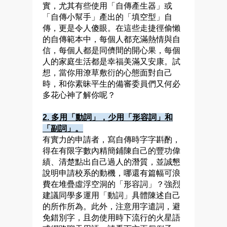
實，尤其有些使用「自傳產生器」或
「自傳小幫手」產出的「填空型」自
傳，更是令人傻眼。在這些走捷徑偷懶
的自傳範本中，每個人都充滿熱情與自
信，每個人都是同儕間的開心果，每個
人的家庭生活都是幸福美滿又安康。試
想，當你用潦草敷衍的心態面對自己
時，和你素昧平生的備審委員們又何必
多花心神了解你呢？
2.
多用「動詞」，少用「形容詞」和
「副詞」。
有實力的申請者，寫自傳時字字斟酌，
得在有限字數內精簡鋪陳自己的豐功偉
績、清楚點出自己過人的潛質，並誠懇
說明申請校系的動機，哪還有篇幅可浪
費在堆疊虛浮空洞的「形容詞」？強烈
建議同學多運用「動詞」具體陳述自己
的所作所為。此外，注意用字遣詞，避
免錯別字，且勿使用時下流行的火星語