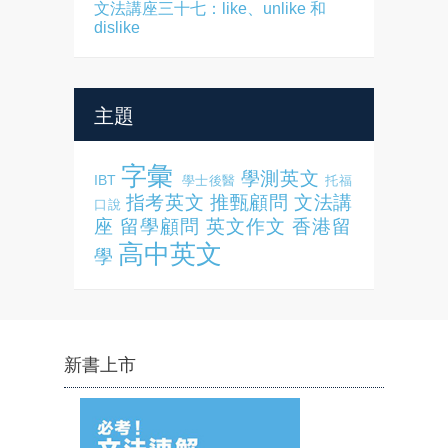
文法講座三十七：like、unlike 和
dislike
主題
字彙
學測英文
IBT
學士後醫
托福
指考英文
推甄顧問
文法講
口說
座
留學顧問
英文作文
香港留
高中英文
學
新書上市