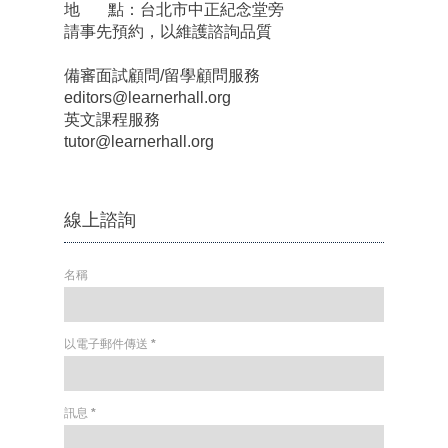
地 點：台北市中正紀念堂旁
請事先預約，以維護諮詢品質
備審面試顧問/留學顧問服務
editors@learnerhall.org
英文課程服務
tutor@learnerhall.org
線上諮詢
名稱
以電子郵件傳送
*
訊息
*