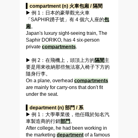
▍compartment (n) 火車包廂 / 隔間
▶ 例 1：日本的豪華觀光火車
「SAPHIR踴子號」有 4 個六人座的
包
廂
。
Japan's luxury sight-seeing train, The
Saphir DORIKO, has 4 six-person
private
compartments
.
▶ 例 2：在飛機上，頭頂上方的
隔間
主
要是用來收納那些無法塞入椅子下方的
隨身行李。
On a plane, overhead
compartments
are mainly for carry-ons that don't fit
under the seat.
▍department (n) 部門 / 系
▶ 例 1：大學畢業後，他任職於知名汽
車製造商的行銷
部門
。
After college, he had been working in
the marketing
department
of a famous