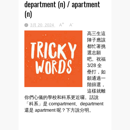
department (n) / apartment
(n)
+
-
3月 20, 2024
A
A
高三生這
陣子應該
都忙著挑
選志願
吧。祝福
3/28 全
壘打，如
願通過一
階篩選，
這樣就離
你們心儀的學校和科系更近囉。話說
「科系」是 compartment、department
還是 apartment 呢？下方說分明。