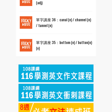
(adj)
單字講座 36：canal (n) / channel (n)
/ tunnel (n)
單字講座 35：bottom (n) / button(n)
(v)