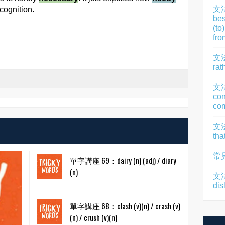
文
ecognition.
bes
(to
fro
文法
rat
文
con
com
文法
tha
常
單字講座 69：dairy (n) (adj) / diary
(n)
文法
dis
單字講座 68：clash (v)(n) / crash (v)
(n) / crush (v)(n)