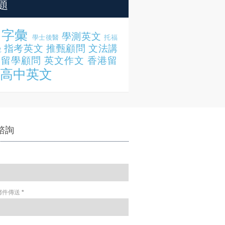
題
字彙
學測英文
學士後醫
托福
指考英文
推甄顧問
文法講
說
留學顧問
英文作文
香港留
高中英文
諮詢
郵件傳送
*