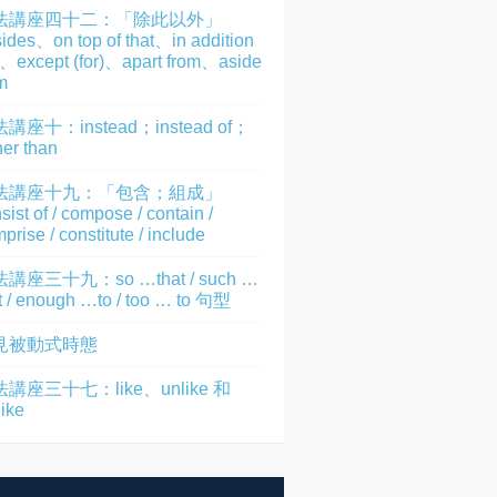
法講座四十二：「除此以外」
ides、on top of that、in addition
)、except (for)、apart from、aside
m
講座十：instead；instead of；
her than
法講座十九：「包含；組成」
sist of / compose / contain /
prise / constitute / include
講座三十九：so …that / such …
t / enough …to / too … to 句型
見被動式時態
講座三十七：like、unlike 和
like