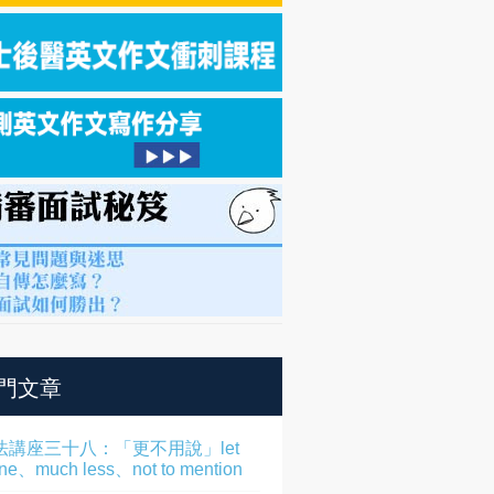
門文章
法講座三十八：「更不用說」let
one、much less、not to mention