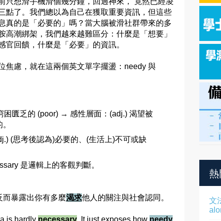
前只想滑手機滑個幾分鐘，回過神來， 竟然已經凌
三點了。我們總以為自己在獲取重要資訊，但這些
息真的是「必要的」嗎？當大腦被滑社群帶來的多
胺高潮綁架，我們越來越難區分：什麼是「想要」
感官回饋，什麼是「必要」的資訊。
位焦慮，就在這兩個英文單字擺盪：needy 與
 窮困匱乏的 (poor) → 感性層面：(adj.) 渴望被
的。
(adj.) (思考後認為)必要的、(生活上)不可或缺
cessary 是邏輯上的客觀判斷。
熱
反而暴露出你有多麼
渴求
他人的關注與社會認同。
文
al
a is hardly
necessary
. It just exposes how
needy