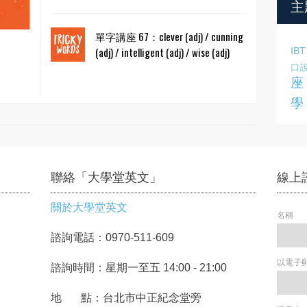
主
單字講座 67：clever (adj) / cunning
(adj) / intelligent (adj) / wise (adj)
IBT
口
座
學
聯絡「大學堂英文」
線上
關於大學堂英文
名稱
諮詢電話：0970-511-609
以電子
諮詢時間：星期一至五 14:00 - 21:00
地 點：台北市中正紀念堂旁