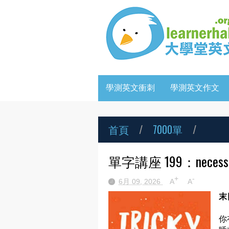
學測英文衝刺
學測英文作文
首頁
/
7000單
/
單字講座 199：necessary (
+
-
6月 09, 2026
A
A
末
你