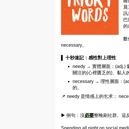
睡
晨
訊
巴
的
數
necessary。
▌ 十秒速記：感性對上理性
needy → 實體層面：(adj.)
關注的(心裡匱乏的)、黏人
necessary → 理性層面：
的。
📌 needy 是情感上的乞求； ne
▶ 例句：沒
必要
整晚刷社群。這
Spending all night on social medi