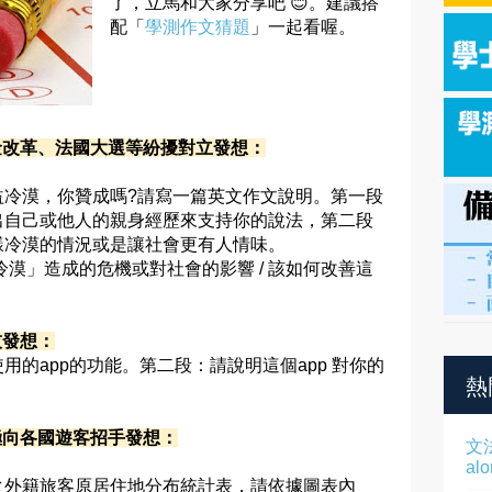
了，立馬和大家分享吧 😊。建議搭
配「
學測作文猜題
」一起看喔。
年金改革、法國大選等紛擾對立發想：
益冷漠，你贊成嗎?請寫一篇英文作文說明。第一段
出自己或他人的親身經歷來支持你的說法，第二段
樣冷漠的情況或是讓社會更有人情味。
冷漠」造成的危機或對社會的影響 / 該如何改善這
技發想：
的app的功能。第二段：請說明這個app 對你的
熱
積極向各國遊客招手發想：
文
al
之外籍旅客原居住地分布統計表，請依據圖表內