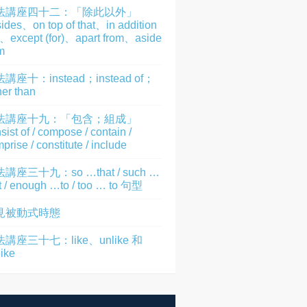
法講座四十二：「除此以外」
ides、on top of that、in addition
)、except (for)、apart from、aside
m
講座十：instead；instead of；
her than
法講座十九：「包含；組成」
sist of / compose / contain /
prise / constitute / include
講座三十九：so …that / such …
t / enough …to / too … to 句型
見被動式時態
講座三十七：like、unlike 和
like