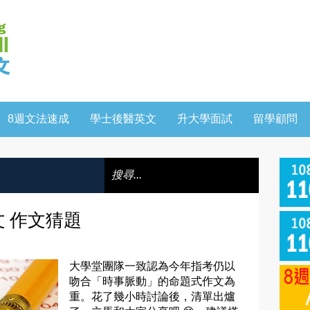
8週文法速成
學士後醫英文
升大學面試
留學顧問
英文 作文猜題
大學堂團隊一致認為今年指考仍以
吻合「時事脈動」的命題式作文為
重。花了幾小時討論後，清單出爐