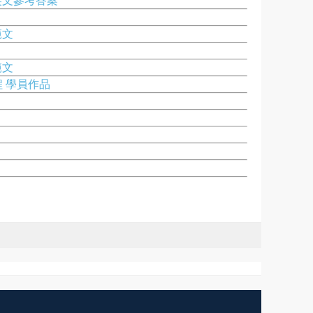
英文參考答案
範文
範文
程 學員作品