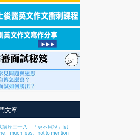
門文章
法講座三十八：「更不用說」let
one、much less、not to mention