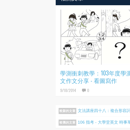
學測衝刺教學：103年度學
文作文分享 - 看圖寫作
9/18/2014
0
文法講座四十八：複合形容
較新的文章
106 指考 - 大學堂英文 時
較舊的文章