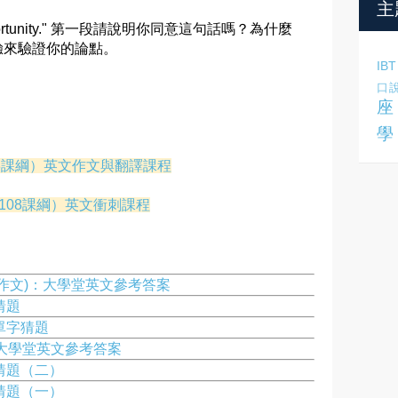
主
n opportunity." 第一段請說明你同意這句話嗎？為什麼
驗來驗證你的論點。
IBT
口
座
學
8課綱）英文作文與翻譯課程
108課綱）英文衝刺課程
譯/作文)：大學堂英文參考答案
猜題
單字猜題
)：大學堂英文參考答案
文猜題（二）
文猜題（一）