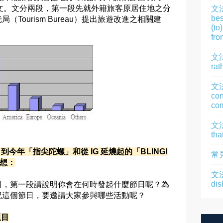
的短文。文分兩段，第一段先就外籍旅客原居住地之分
文
bes
Tourism Bureau）提出旅遊改進之相關建
(to
fro
文法
rat
文
con
com
文法
tha
到今年「指尖陀螺」和從 IG 延燒起的「BLING!
常
發想：
文法
dis
日，第一段請說明你會在何時發起什麼節日呢？為
祝這個節日，要邀請大家參與哪些活動呢？
題目