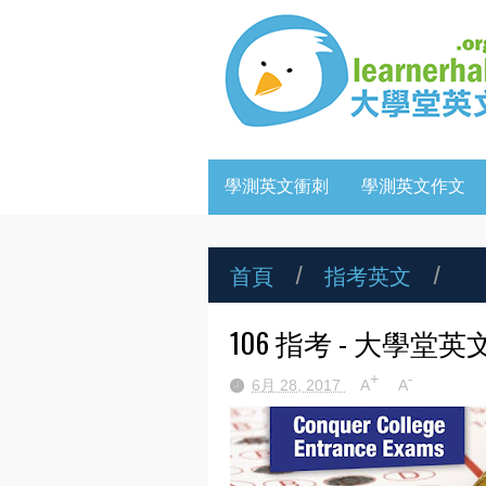
學測英文衝刺
學測英文作文
首頁
/
指考英文
/
106 指考 - 大學堂
+
-
6月 28, 2017
A
A