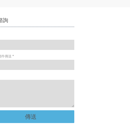
諮詢
郵件傳送
*