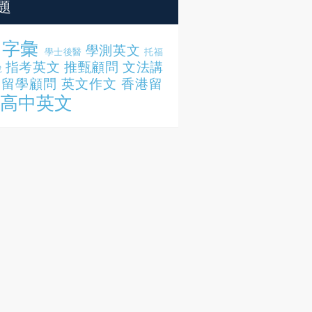
題
字彙
學測英文
學士後醫
托福
指考英文
推甄顧問
文法講
說
留學顧問
英文作文
香港留
高中英文