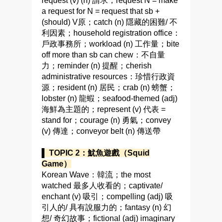
request (v) (n) 請求；request N = make
a request for N = request that sb +
(should) V原；catch (n) 隱藏的困難/ 不
利因素；household registration office：
戶政事務所；workload (n) 工作量；bite
off more than sb can chew：不自量
力；reminder (n) 提醒；cherish
administrative resources：珍惜行政資
源；resident (n) 居民；crab (n) 螃蟹；
lobster (n) 龍蝦；seafood-themed (adj)
海鮮為主題的；represent (v) 代表 =
stand for；courage (n) 勇氣；convey
(v) 傳達；conveyor belt (n) 傳送帶
▌ TOPIC 2：魷魚遊戲（Squid
Game）
Korean Wave：韓流；the most
watched 最多人收看的；captivate/
enchant (v) 吸引；compelling (adj) 吸
引人的/ 具有說服力的；fantasy (n) 幻
想/ 奇幻故事；fictional (adj) imaginary