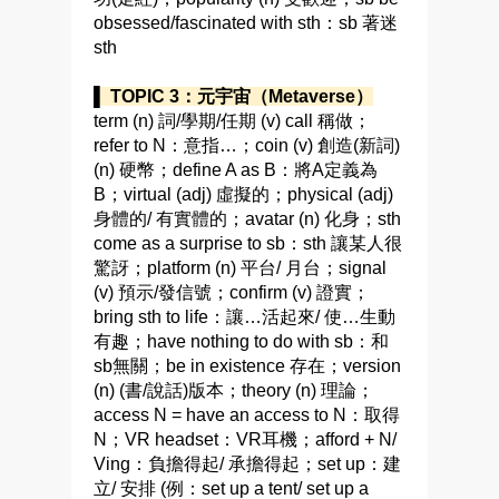
obsessed/fascinated with sth：sb 著迷
sth
▌ TOPIC 3：元宇宙（Metaverse）
term (n) 詞/學期/任期 (v) call 稱做；
refer to N：意指…；coin (v) 創造(新詞)
(n) 硬幣；define A as B：將A定義為
B；virtual (adj) 虛擬的；physical (adj)
身體的/ 有實體的；avatar (n) 化身；sth
come as a surprise to sb：sth 讓某人很
驚訝；platform (n) 平台/ 月台；signal
(v) 預示/發信號；confirm (v) 證實；
bring sth to life：讓…活起來/ 使…生動
有趣；have nothing to do with sb：和
sb無關；be in existence 存在；version
(n) (書/說話)版本；theory (n) 理論；
access N = have an access to N：取得
N；VR headset：VR耳機；afford + N/
Ving：負擔得起/ 承擔得起；set up：建
立/ 安排 (例：set up a tent/ set up a