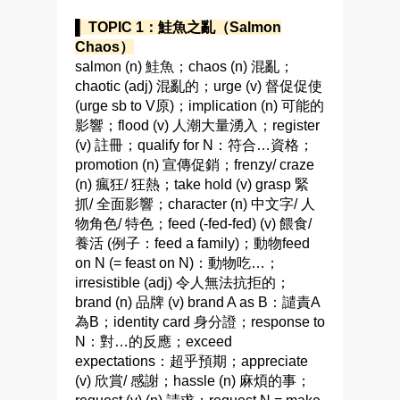
▌ TOPIC 1：鮭魚之亂（Salmon
Chaos）
salmon (n) 鮭魚；chaos (n) 混亂；
chaotic (adj) 混亂的；urge (v) 督促促使
(urge sb to V原)；implication (n) 可能的
影響；flood (v) 人潮大量湧入；register
(v) 註冊；qualify for N：符合…資格；
promotion (n) 宣傳促銷；frenzy/ craze
(n) 瘋狂/ 狂熱；take hold (v) grasp 緊
抓/ 全面影響；character (n) 中文字/ 人
物角色/ 特色；feed (-fed-fed) (v) 餵食/
養活 (例子：feed a family)；動物feed
on N (= feast on N)：動物吃…；
irresistible (adj) 令人無法抗拒的；
brand (n) 品牌 (v) brand A as B：譴責A
為B；identity card 身分證；response to
N：對…的反應；exceed
expectations：超乎預期；appreciate
(v) 欣賞/ 感謝；hassle (n) 麻煩的事；