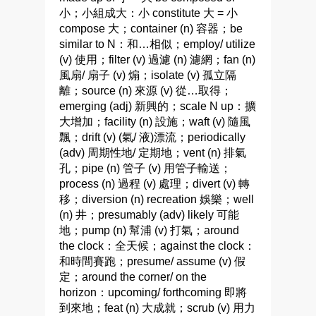
小；小組成大：小 constitute 大 = 小
compose 大；container (n) 容器；be
similar to N：和…相似；employ/ utilize
(v) 使用；filter (v) 過濾 (n) 濾網；fan (n)
風扇/ 扇子 (v) 煽；isolate (v) 孤立隔
離；source (n) 來源 (v) 從…取得；
emerging (adj) 新興的；scale N up：擴
大增加；facility (n) 設施；waft (v) 隨風
飄；drift (v) (氣/ 液)漂流；periodically
(adv) 周期性地/ 定期地；vent (n) 排氣
孔；pipe (n) 管子 (v) 用管子輸送；
process (n) 過程 (v) 處理；divert (v) 轉
移；diversion (n) recreation 娛樂；well
(n) 井；presumably (adv) likely 可能
地；pump (n) 幫浦 (v) 打氣；around
the clock：全天候；against the clock：
和時間賽跑；presume/ assume (v) 假
定；around the corner/ on the
horizon：upcoming/ forthcoming 即將
到來地；feat (n) 大成就；scrub (v) 用力