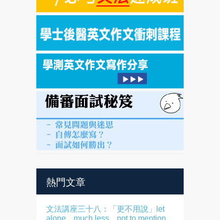
熱門文章
文法講座三十八：「更不用說」let
alone、much less、not to mention