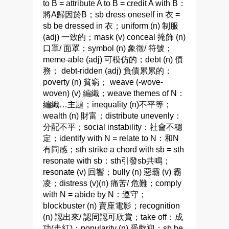
to B = attribute A to B = credit A with B：
將A歸因於B；sb dress oneself in 衣 =
sb be dressed in 衣；uniform (n) 制服
(adj) 一致的；mask (v) conceal 掩飾 (n)
口罩/ 面罩；symbol (n) 象徵/ 符號；
meme-able (adj) 可模仿的；debt (n) 債
務； debt-ridden (adj) 負債累累的；
poverty (n) 貧窮； weave (-wove-
woven) (v) 編織；weave themes of N：
編織…主題；inequality (n)不平等；
wealth (n) 財富；distribute unevenly：
分配不平；social instability：社會不穩
定；identify with N = relate to N：和N
有同感；sth strike a chord with sb = sth
resonate with sb：sth引發sb共鳴；
resonate (v) 回響；bully (n) 惡霸 (v) 霸
凌；distress (v)(n) 痛苦/ 危難；comply
with N = abide by N：遵守；
blockbuster (n) 賣座電影；recognition
(n) 認出來/ 認同認可欣賞；take off：成
功(走紅)；popularity (n) 受歡迎；sb be