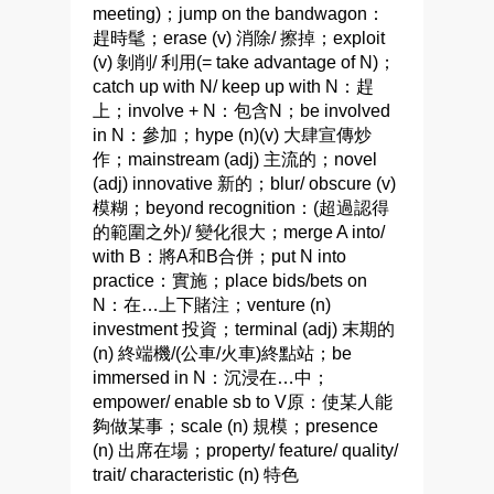
meeting)；jump on the bandwagon：
趕時髦；erase (v) 消除/ 擦掉；exploit
(v) 剝削/ 利用(= take advantage of N)；
catch up with N/ keep up with N：趕
上；involve + N：包含N；be involved
in N：參加；hype (n)(v) 大肆宣傳炒
作；mainstream (adj) 主流的；novel
(adj) innovative 新的；blur/ obscure (v)
模糊；beyond recognition：(超過認得
的範圍之外)/ 變化很大；merge A into/
with B：將A和B合併；put N into
practice：實施；place bids/bets on
N：在…上下賭注；venture (n)
investment 投資；terminal (adj) 末期的
(n) 終端機/(公車/火車)終點站；be
immersed in N：沉浸在…中；
empower/ enable sb to V原：使某人能
夠做某事；scale (n) 規模；presence
(n) 出席在場；property/ feature/ quality/
trait/ characteristic (n) 特色