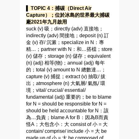
▌ TOPIC 4：捕碳（Direct Air
Capture）；位於冰島的世界最大捕碳
廠2021年九月啟用
suck (v) 吸；directly (adv) 直接地；
indirectly (adv) 間接地；deposit (n) 訂
金 (v) 存/ 沉澱；specialize in N：專
精…；partner with N：和…搭檔；store
(v) 儲存；storage (n) 儲存；equivalent
(n) (adj) 相等(物)；annual (adj) 每年
的；total (v) amount to N 總數達…；
capture (v) 捕捉；extract (v) 抽取/ 拔
出；atmosphere (n) 大氣層/ 氣氛/ 環
境；vital/ crucial/ essential/
fundamental (adj) 重要的；be to blame
for N = should be responsible for N =
should be held accountable for N：該
為…負責；blame A for B：因為B而責
怪A；大包含小：大 consist of 小 = 大
contain/ comprise/ include 小 = 大 be
made up of 小 = 大 be composed of