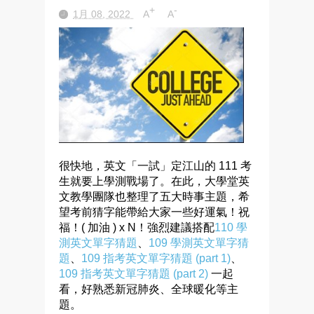
+
-
1月 08, 2022
A
A
很快地，英文「一試」定江山的 111 考
生就要上學測戰場了。在此，大學堂英
文教學團隊也整理了五大時事主題，希
望考前猜字能帶給大家一些好運氣！祝
福！( 加油 ) x N！強烈建議搭配
110 學
測英文單字猜題
、
109 學測英文單字猜
題
、
109 指考英文單字猜題 (part 1)
、
109 指考英文單字猜題 (part 2)
一起
看，好熟悉新冠肺炎、全球暖化等主
題。