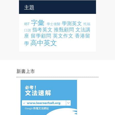
主題
字彙
學測英文
IBT
學士後醫
托福
指考英文
推甄顧問
文法講
口說
座
留學顧問
英文作文
香港留
高中英文
學
新書上市