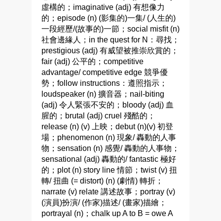
虛構的；imaginative (adj) 有想像力
的；episode (n) (影集的)一集/ (人生的)
一段經歷/(故事的)一節；social misfit (n)
社會邊緣人；in the quest for N：尋找；
prestigious (adj) 有威望被推崇欣賞的；
fair (adj) 公平的；competitive
advantage/ competitive edge 競爭優
勢；follow instructions：遵照指示；
loudspeaker (n) 擴音器；nail-biting
(adj) 令人緊張不安的；bloody (adj) 血
腥的；brutal (adj) cruel 殘酷的；
release (n) (v) 上映；debut (n)(v) 初登
場；phenomenon (n) 現象/ 轟動的人事
物；sensation (n) 感覺/ 轟動的人事物；
sensational (adj) 轟動的/ fantastic 極好
的；plot (n) story line 情節；twist (v) 扭
轉/ 扭曲 (= distort) (n) (劇情) 轉折；
narrate (v) relate 講述故事；portray (v)
(演員)扮演/ (作家)描述/ (畫家)描繪；
portrayal (n)；chalk up A to B = owe A